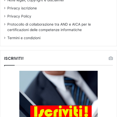
e
i
Privacy iscrizione
r
s
p
t
Privacy Policy
r
u
Protocollo di collaborazione tra AND e AICA per le
o
r
certificazioni delle competenze informatiche
p
b
o
i
Termini e condizioni
r
s
r
u
e
l
ISCRIVITI!
e
l
v
a
e
s
n
a
t
l
u
u
a
t
l
e
i
m
r
e
i
n