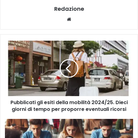
Redazione
We
bsi
te
P
u
b
b
l
i
c
a
t
Pubblicati gli esiti della mobilità 2024/25. Dieci
i
giorni di tempo per proporre eventuali ricorsi
g
l
i
L
e
’
s
a