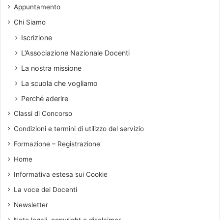
2
c
Appuntamento
o
5
a
.
Chi Siamo
d
D
i
Iscrizione
i
p
e
L’Associazione Nazionale Docenti
e
c
n
La nostra missione
i
d
La scuola che vogliamo
g
e
i
n
Perché aderire
o
z
Classi di Concorso
r
a
n
d
Condizioni e termini di utilizzo del servizio
i
a
Formazione – Registrazione
d
s
i
o
Home
t
c
Informativa estesa sui Cookie
e
i
m
a
La voce dei Docenti
p
l
Newsletter
o
e
p
d
Note legali, copyright e disclaimer