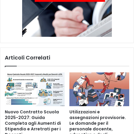
c
t
o
a
r
l
s
e
i
.
P
a
r
t
Articoli Correlati
i
c
o
l
a
r
m
e
n
Nuovo Contratto Scuola
Utilizzazioni e
t
2025-2027: Guida
assegnazioni provvisorie.
Completa agli Aumenti di
Le domande per il
e
Stipendio e Arretrati per i
personale docente,
a