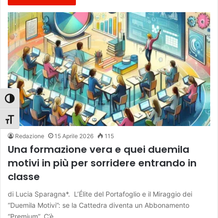
Attiva/disattiva alto contrasto
Attiva/disattiva dimensione testo
Redazione
15 Aprile 2026
115
Una formazione vera e quei duemila
motivi in più per sorridere entrando in
classe
di Lucia Sparagna*. L’Élite del Portafoglio e il Miraggio dei
“Duemila Motivi”: se la Cattedra diventa un Abbonamento
“Premium”. C’è…