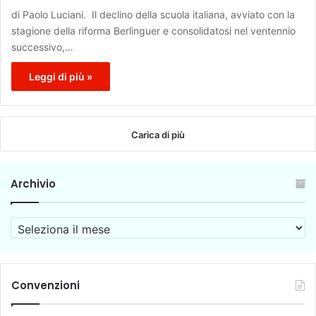
di Paolo Luciani. Il declino della scuola italiana, avviato con la
stagione della riforma Berlinguer e consolidatosi nel ventennio
successivo,…
Leggi di più »
Carica di più
Archivio
A
r
c
h
i
Convenzioni
v
i