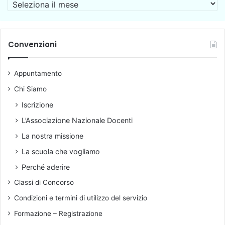
A
r
c
h
i
Convenzioni
v
i
Appuntamento
o
Chi Siamo
Iscrizione
L’Associazione Nazionale Docenti
La nostra missione
La scuola che vogliamo
Perché aderire
Classi di Concorso
Condizioni e termini di utilizzo del servizio
Formazione – Registrazione