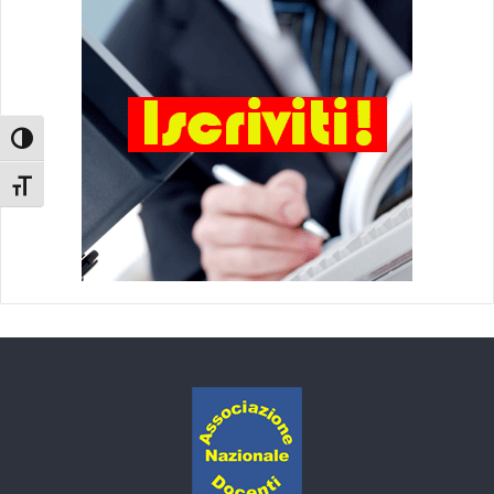
Attiva/disattiva alto contrasto
Attiva/disattiva dimensione testo