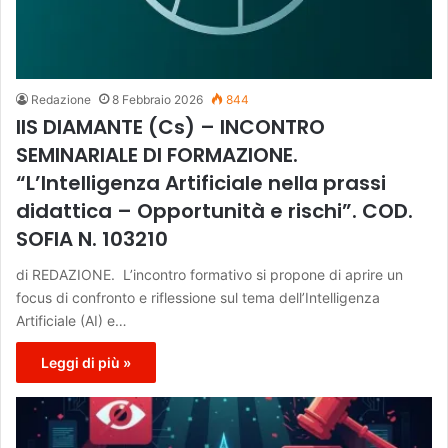
Redazione
8 Febbraio 2026
844
IIS DIAMANTE (Cs) – INCONTRO
SEMINARIALE DI FORMAZIONE.
“L’Intelligenza Artificiale nella prassi
didattica – Opportunità e rischi”. COD.
SOFIA N. 103210
di REDAZIONE. L’incontro formativo si propone di aprire un
focus di confronto e riflessione sul tema dell’Intelligenza
Artificiale (AI) e…
Leggi di più »