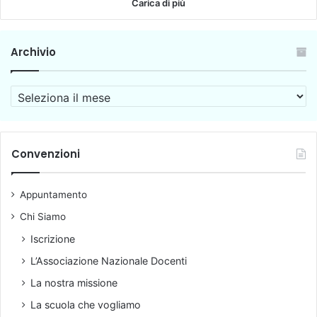
Carica di più
Archivio
A
r
c
h
i
Convenzioni
v
i
Appuntamento
o
Chi Siamo
Iscrizione
L’Associazione Nazionale Docenti
La nostra missione
La scuola che vogliamo