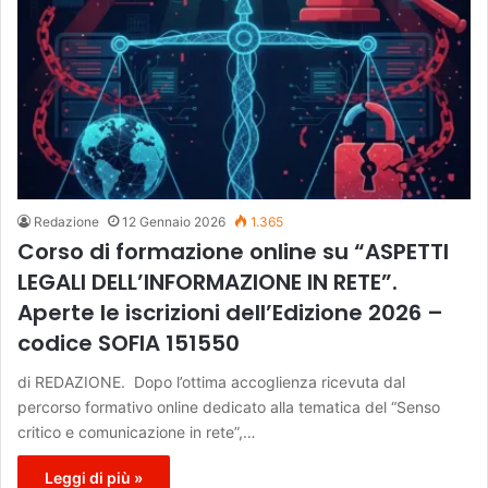
Redazione
12 Gennaio 2026
1.365
Corso di formazione online su “ASPETTI
LEGALI DELL’INFORMAZIONE IN RETE”.
Aperte le iscrizioni dell’Edizione 2026 –
codice SOFIA 151550
di REDAZIONE. Dopo l’ottima accoglienza ricevuta dal
percorso formativo online dedicato alla tematica del “Senso
critico e comunicazione in rete”,…
Leggi di più »