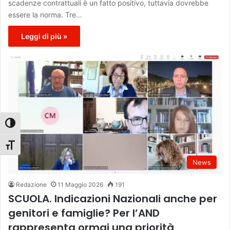
scadenze contrattuali è un fatto positivo, tuttavia dovrebbe
essere la norma. Tre…
Leggi di più »
Attiva/disattiva alto contrasto
Attiva/disattiva dimensione testo
News
Redazione
11 Maggio 2026
191
SCUOLA. Indicazioni Nazionali anche per
genitori e famiglie? Per l’AND
rappresenta ormai una priorità