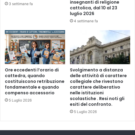
insegnanti di religione
m
3 settimane fa
cattolica, dal 10 al 23
p
luglio 2026
l
4 settimane fa
e
s
s
i
t
à
"
Ore eccedenti l’orario di
Svolgimento a distanza
cattedra, quando
delle attività di carattere
costituiscono retribuzione
collegiale che rivestono
fondamentale e quando
carattere deliberativo
compenso accessorio
nelle istituzioni
scolastiche . Resi noti gli
5 Luglio 2026
esiti del confronto.
5 Luglio 2026