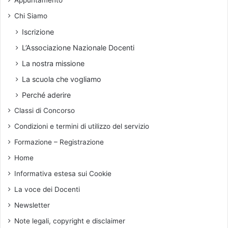
Appuntamento
o
e
E
d
Chi Siamo
d
i
g
Iscrizione
m
a
i
L’Associazione Nazionale Docenti
r
l
M
La nostra missione
l
o
La scuola che vogliamo
i
r
m
i
Perché aderire
e
n
Classi di Concorso
t
,
r
a
Condizioni e termini di utilizzo del servizio
i
v
Formazione – Registrazione
(
e
e
v
Home
d
a
Informativa estesa sui Cookie
i
1
c
0
La voce dei Docenti
e
4
Newsletter
r
a
t
n
Note legali, copyright e disclaimer