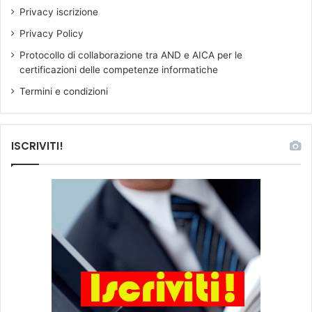
i
n
Privacy iscrizione
f
i
i
.
Privacy Policy
c
I
Protocollo di collaborazione tra AND e AICA per le
a
l
certificazioni delle competenze informatiche
t
s
i
u
Termini e condizioni
m
o
e
p
d
e
ISCRIVITI!
i
n
c
s
i
i
)
e
r
o
s
i
f
o
n
d