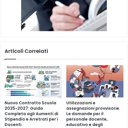
a
s
u
l
"
p
a
r
Articoli Correlati
a
d
i
g
m
a
d
e
l
Nuovo Contratto Scuola
Utilizzazioni e
l
2025-2027: Guida
assegnazioni provvisorie.
Completa agli Aumenti di
Le domande per il
a
Stipendio e Arretrati per i
personale docente,
c
Docenti
educativo e degli
o