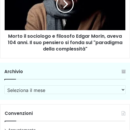
o
o
l
i
a
l
d
s
i
o
v
Morto il sociologo e filosofo Edgar Morin, aveva
c
e
104 anni. Il suo pensiero si fonda sul "paradigma
i
n
o
della complessità"
t
l
a
o
u
g
Archivio
n
o
a
e
q
f
A
u
i
r
e
l
c
s
o
h
t
s
i
Convenzioni
i
o
v
o
f
i
n
o