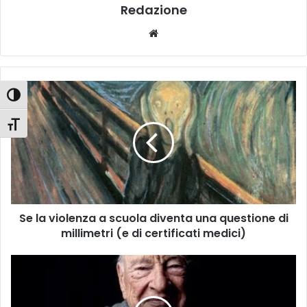
Redazione
We
bsi
te
S
Attiva/disattiva alto contrasto
e
l
Attiva/disattiva dimensione testo
a
v
i
o
l
e
Se la violenza a scuola diventa una questione di
n
millimetri (e di certificati medici)
z
a
a
M
s
o
c
r
u
t