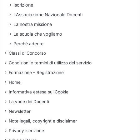
a
a
Iscrizione
c
l
L’Associazione Nazionale Docenti
c
l
e
’
La nostra missione
s
i
La scuola che vogliamo
s
n
o
s
Perché aderire
a
e
Classi di Concorso
i
g
c
n
Condizioni e termini di utilizzo del servizio
o
a
Formazione – Registrazione
n
m
c
e
Home
o
n
Informativa estesa sui Cookie
r
t
s
o
La voce dei Docenti
i
,
Newsletter
f
i
Note legali, copyright e disclaimer
r
Privacy iscrizione
m