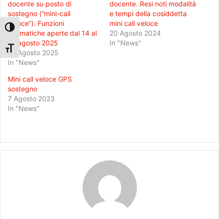
docente su posto di
docente. Resi noti modalità
sostegno (“mini-call
e tempi della cosiddetta
veloce”). Funzioni
mini call veloce
Attiva/disattiva alto contrasto
telematiche aperte dal 14 al
20 Agosto 2024
19 agosto 2025
In "News"
Attiva/disattiva dimensione testo
13 Agosto 2025
In "News"
Mini call veloce GPS
sostegno
7 Agosto 2023
In "News"