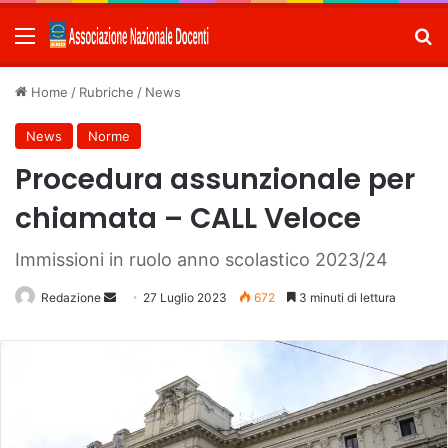
Menu
C
Home
/
Rubriche
/
News
News
Norme
Procedura assunzionale per
chiamata – CALL Veloce
Immissioni in ruolo anno scolastico 2023/24
Redazione
Invia
27 Luglio 2023
672
3 minuti di lettura
un'email