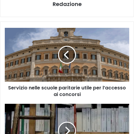
Redazione
S
e
r
v
i
z
i
o
n
Servizio nelle scuole paritarie utile per l’accesso
e
ai concorsi
l
l
e
F
s
o
c
r
u
m
o
a