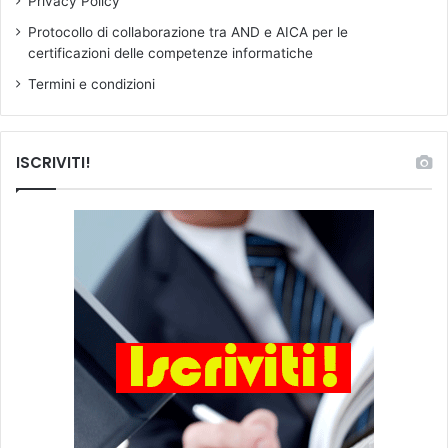
a
Privacy Policy
t
Protocollo di collaborazione tra AND e AICA per le
o
certificazioni delle competenze informatiche
i
l
Termini e condizioni
D
P
C
ISCRIVITI!
M