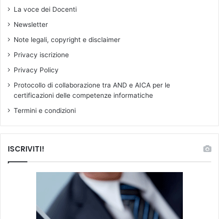
o
La voce dei Docenti
i
Newsletter
l
b
Note legali, copyright e disclaimer
a
Privacy iscrizione
n
d
Privacy Policy
o
Protocollo di collaborazione tra AND e AICA per le
d
certificazioni delle competenze informatiche
i
c
Termini e condizioni
o
n
c
ISCRIVITI!
o
r
s
o