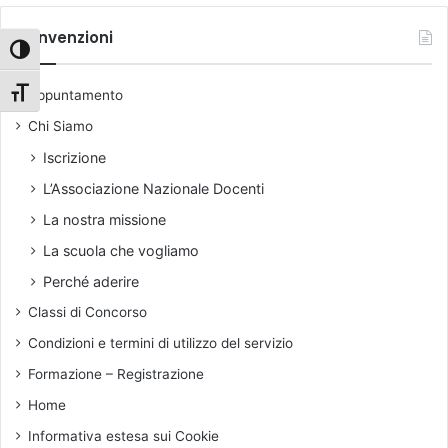
a
u
h
-
o
i
Convenzioni
C
l
Attiva/disattiva alto contrasto
v
A
a
i
L
p
Attiva/disattiva dimensione testo
Appuntamento
o
L
r
V
Chi Siamo
i
e
m
Iscrizione
l
a
L’Associazione Nazionale Docenti
o
r
c
i
La nostra missione
e
a
La scuola che vogliamo
,
p
Perché aderire
u
Classi di Concorso
b
b
Condizioni e termini di utilizzo del servizio
l
Formazione – Registrazione
i
c
Home
a
Informativa estesa sui Cookie
t