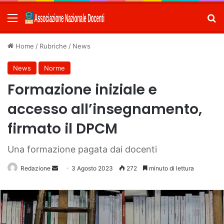
Menu
C
Home
/
Rubriche
/
News
News
Norme
Formazione iniziale e
accesso all’insegnamento,
firmato il DPCM
Una formazione pagata dai docenti
Redazione
Invia
3 Agosto 2023
272
minuto di lettura
un'email