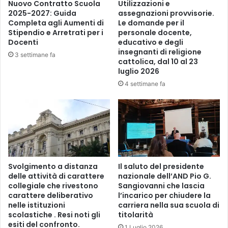
Nuovo Contratto Scuola
Utilizzazioni e
2025-2027: Guida
assegnazioni provvisorie.
Completa agli Aumenti di
Le domande per il
Stipendio e Arretrati per i
personale docente,
Docenti
educativo e degli
insegnanti di religione
3 settimane fa
cattolica, dal 10 al 23
luglio 2026
4 settimane fa
Svolgimento a distanza
Il saluto del presidente
delle attività di carattere
nazionale dell’AND Pio G.
collegiale che rivestono
Sangiovanni che lascia
carattere deliberativo
l’incarico per chiudere la
nelle istituzioni
carriera nella sua scuola di
scolastiche . Resi noti gli
titolarità
esiti del confronto.
1 Luglio 2026