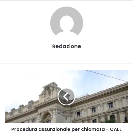
Redazione
P
r
o
c
e
d
u
r
a
Procedura assunzionale per chiamata - CALL
a