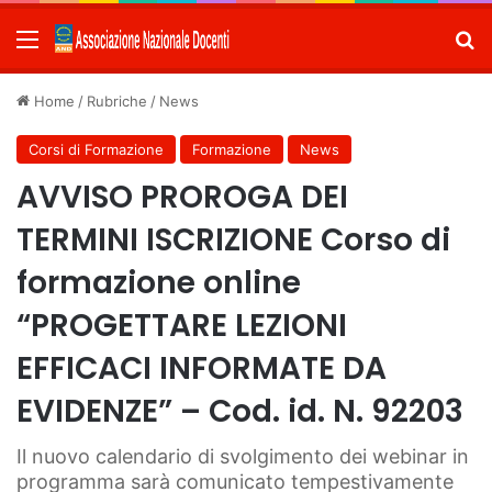
Menu
C
Home
/
Rubriche
/
News
Corsi di Formazione
Formazione
News
AVVISO PROROGA DEI
TERMINI ISCRIZIONE Corso di
formazione online
“PROGETTARE LEZIONI
EFFICACI INFORMATE DA
EVIDENZE” – Cod. id. N. 92203
Il nuovo calendario di svolgimento dei webinar in
programma sarà comunicato tempestivamente