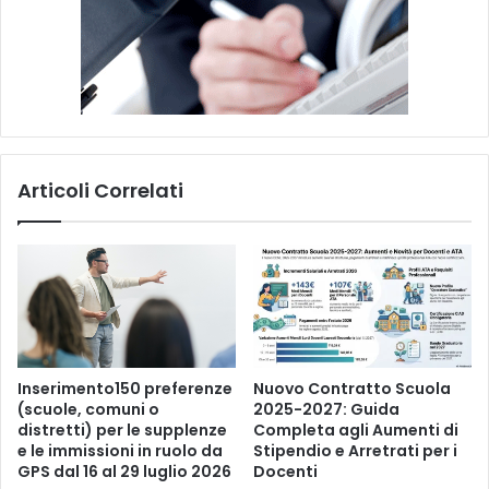
h
a
a
p
p
r
o
v
Articoli Correlati
a
t
o
i
l
d
i
s
e
Inserimento150 preferenze
Nuovo Contratto Scuola
g
(scuole, comuni o
2025-2027: Guida
distretti) per le supplenze
Completa agli Aumenti di
n
e le immissioni in ruolo da
Stipendio e Arretrati per i
o
GPS dal 16 al 29 luglio 2026
Docenti
d