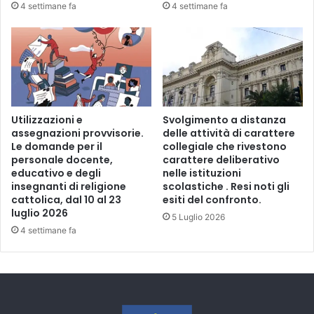
i
4 settimane fa
4 settimane fa
l
e
g
g
e
Utilizzazioni e
Svolgimento a distanza
assegnazioni provvisorie.
delle attività di carattere
Le domande per il
collegiale che rivestono
personale docente,
carattere deliberativo
educativo e degli
nelle istituzioni
insegnanti di religione
scolastiche . Resi noti gli
cattolica, dal 10 al 23
esiti del confronto.
luglio 2026
5 Luglio 2026
4 settimane fa