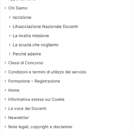
a
n
n
Chi Siamo
m
o
a
Iscrizione
i
t
l
L’Associazione Nazionale Docenti
e
r
r
La nostra missione
i
i
c
La scuola che vogliamo
a
o
d
Perché aderire
n
i
Classi di Concorso
o
v
s
a
Condizioni e termini di utilizzo del servizio
c
l
Formazione – Registrazione
i
u
m
t
Home
e
a
Informativa estesa sui Cookie
n
z
t
i
La voce dei Docenti
o
o
Newsletter
d
n
e
e
Note legali, copyright e disclaimer
l
d