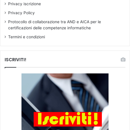
Privacy iscrizione
l
e
o
g
Privacy Policy
r
l
Protocollo di collaborazione tra AND e AICA per le
o
i
certificazioni delle competenze informatiche
t
s
i
t
Termini e condizioni
t
u
o
d
l
e
ISCRIVITI!
o
n
d
t
i
i
s
.
t
I
u
l
d
S
i
e
o
n
a
t
o