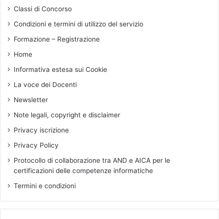
a
Classi di Concorso
n
s
e
o
Condizioni e termini di utilizzo del servizio
o
c
Formazione – Registrazione
n
i
l
e
Home
i
t
Informativa estesa sui Cookie
n
à
e
d
La voce dei Docenti
"
e
Newsletter
P
l
R
l
Note legali, copyright e disclaimer
O
'
Privacy iscrizione
G
I
E
n
Privacy Policy
T
t
Protocollo di collaborazione tra AND e AICA per le
T
e
certificazioni delle competenze informatiche
A
l
R
l
Termini e condizioni
E
i
L
g
E
e