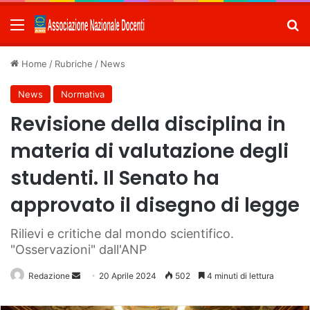
Menu
C
Home
/
Rubriche
/
News
News
Normativa
Revisione della disciplina in
materia di valutazione degli
studenti. Il Senato ha
approvato il disegno di legge
Rilievi e critiche dal mondo scientifico.
"Osservazioni" dall'ANP
Redazione
Invia
20 Aprile 2024
502
4 minuti di lettura
un'email