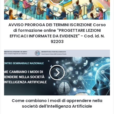
O
P
R
O
AVVISO PROROGA DEI TERMINI ISCRIZIONE Corso
R
di formazione online "PROGETTARE LEZIONI
O
G
EFFICACI INFORMATE DA EVIDENZE" - Cod. id. N.
A
92203
D
E
C
I
o
T
m
E
e
R
c
M
a
I
m
N
b
I
i
I
Come cambiano i modi di apprendere nella
a
S
società dell'Intelligenza Artificiale
n
C
o