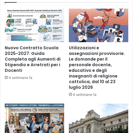
E
D
A
E
V
I
D
E
Nuovo Contratto Scuola
Utilizzazioni e
N
2025-2027: Guida
assegnazioni provvisorie.
Z
Completa agli Aumenti di
Le domande per il
E
Stipendio e Arretrati per i
personale docente,
Docenti
educativo e degli
"
insegnanti di religione
-
4 settimane fa
cattolica, dal 10 al 23
C
luglio 2026
o
4 settimane fa
d
.
i
d
.
N
.