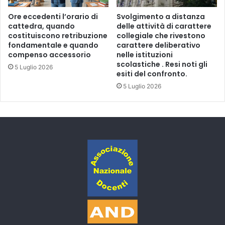
9
Ore eccedenti l’orario di
Svolgimento a distanza
2
cattedra, quando
delle attività di carattere
2
costituiscono retribuzione
collegiale che rivestono
0
fondamentale e quando
carattere deliberativo
3
compenso accessorio
nelle istituzioni
scolastiche . Resi noti gli
5 Luglio 2026
esiti del confronto.
5 Luglio 2026