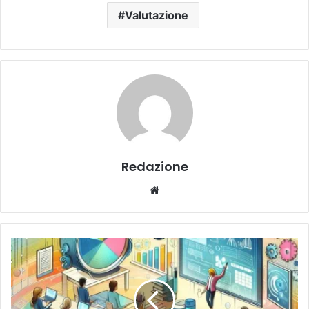
Valutazione
Redazione
We
bsi
te
A
V
V
I
S