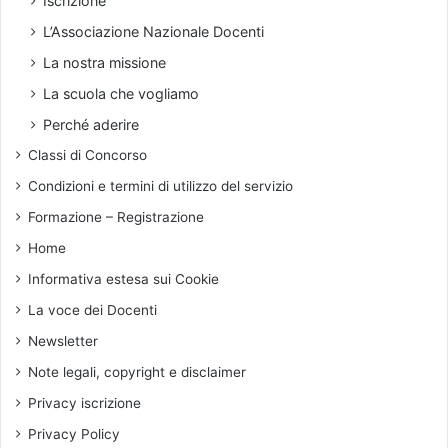
Iscrizione
u
i
L’Associazione Nazionale Docenti
ò
p
e
e
La nostra missione
s
n
La scuola che vogliamo
s
d
e
i
Perché aderire
r
a
Classi di Concorso
e
l
t
e
Condizioni e termini di utilizzo del servizio
o
.
Formazione – Registrazione
c
A
c
p
Home
a
p
Informativa estesa sui Cookie
t
e
o
l
La voce dei Docenti
d
l
Newsletter
a
o
q
d
Note legali, copyright e disclaimer
u
e
Privacy iscrizione
a
l
l
l
Privacy Policy