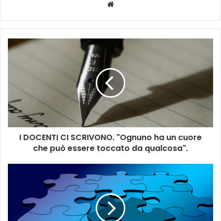
We
bsi
te
I
D
O
C
E
N
T
I
C
I DOCENTI CI SCRIVONO. "Ognuno ha un cuore
I
che può essere toccato da qualcosa".
S
C
R
M
I
o
V
d
O
i
N
f
O
i