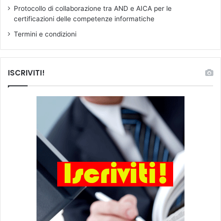
c
'
Protocollo di collaborazione tra AND e AICA per le
o
A
certificazioni delle competenze informatiche
s
N
a
D
Termini e condizioni
"
a
.
t
u
ISCRIVITI!
t
t
i
i
s
i
n
d
a
c
a
t
i
d
e