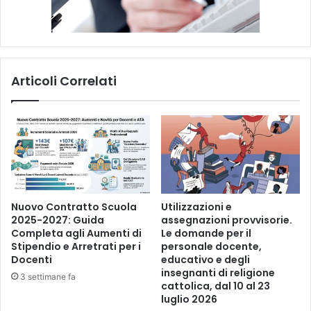
l
l
a
S
c
Articoli Correlati
u
o
l
a
Nuovo Contratto Scuola
Utilizzazioni e
2025-2027: Guida
assegnazioni provvisorie.
Completa agli Aumenti di
Le domande per il
Stipendio e Arretrati per i
personale docente,
Docenti
educativo e degli
insegnanti di religione
3 settimane fa
cattolica, dal 10 al 23
luglio 2026