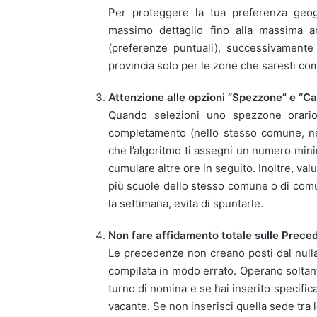
Per proteggere la tua preferenza geog
massimo dettaglio fino alla massima am
(preferenze puntuali), successivamente i
provincia solo per le zone che saresti c
Attenzione alle opzioni “Spezzone” e “C
Quando selezioni uno spezzone orario,
completamento (nello stesso comune, nel 
che l’algoritmo ti assegni un numero minim
cumulare altre ore in seguito. Inoltre, va
più scuole dello stesso comune o di comun
la settimana, evita di spuntarle.
Non fare affidamento totale sulle Prece
Le precedenze non creano posti dal nulla
compilata in modo errato. Operano soltanto
turno di nomina e se hai inserito specific
vacante. Se non inserisci quella sede tra 