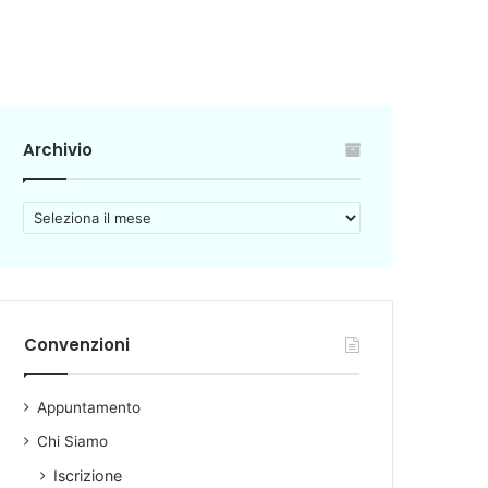
Archivio
A
r
c
h
i
v
Convenzioni
i
o
Appuntamento
Chi Siamo
Iscrizione