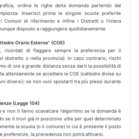
rafica, ordina le righe della domanda partendo dal
piezza. Inserisci prima le singole scuole preferite
 Comuni di riferimento e infine i Distretti o l’intera
omunque disposto a raggiungere quotidianamente.
attedre Orario Esterne” (COE)
 ricordati di flaggare sempre la preferenza per il
distretto o nella provincia). In caso contrario, rischi
o di ore a grande distanza senza darti la possibilità di
luta attentamente se accettare le COE (cattedre divise su
i diversi): se non vuoi spostarti tra più plessi durante
denze (Legge 104)
 e non ti fanno scavalcare l’algoritmo se la domanda è
 se ti trovi già in posizione utile per quel determinato
amente la scuola (o il comune) in cui è presente il posto
le preferenze, la precedenza non potrà attivarsi.