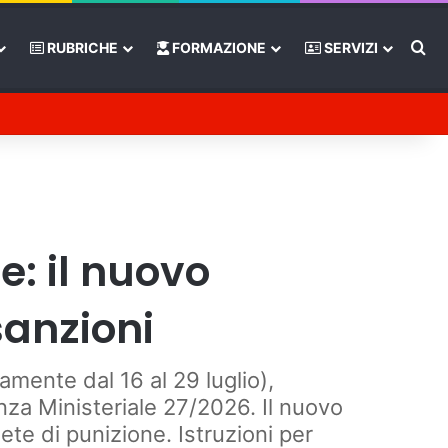
Ce
RUBRICHE
FORMAZIONE
SERVIZI
Tube
Barra laterale
e: il nuovo
sanzioni
amente dal 16 al 29 luglio),
nza Ministeriale 27/2026. Il nuovo
sete di punizione. Istruzioni per