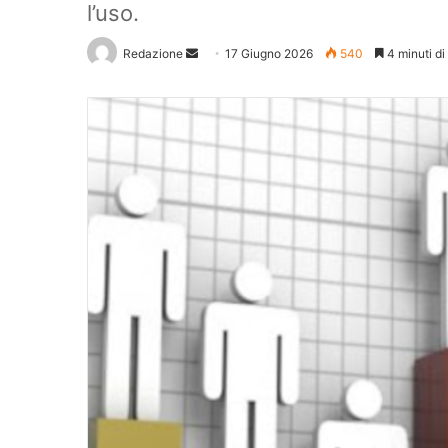
l’uso.
Redazione
Invia
17 Giugno 2026
540
4 minuti di 
un'email