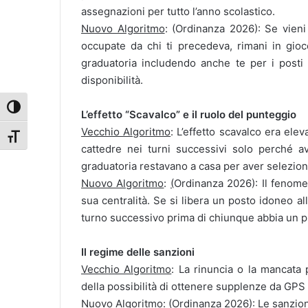
assegnazioni per tutto l’anno scolastico.
Nuovo Algoritmo
: (Ordinanza 2026): Se vieni
occupate da chi ti precedeva, rimani in gioco
graduatoria includendo anche te per i posti
disponibilità.
Attiva/disattiva alto contrasto
L’effetto “Scavalco” e il ruolo del punteggio
Vecchio Algoritmo
: L’effetto scavalco era el
Attiva/disattiva dimensione testo
cattedre nei turni successivi solo perché av
graduatoria restavano a casa per aver selezion
Nuovo Algoritmo
:
(
Ordinanza 2026): Il fenome
sua centralità. Se si libera un posto idoneo a
turno successivo prima di chiunque abbia un pu
Il regime delle sanzioni
Vecchio Algoritmo
: La rinuncia o la mancata
della possibilità di ottenere supplenze da GPS 
Nuovo Algoritmo
: (Ordinanza 2026): Le sanzio