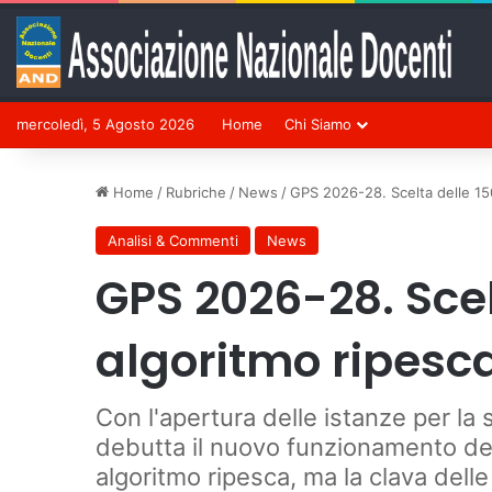
mercoledì, 5 Agosto 2026
Home
Chi Siamo
Home
/
Rubriche
/
News
/
GPS 2026-28. Scelta delle 150
Analisi & Commenti
News
GPS 2026-28. Scel
algoritmo ripesca
Con l'apertura delle istanze per la 
debutta il nuovo funzionamento dell
algoritmo ripesca, ma la clava delle 