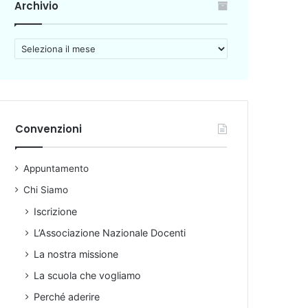
Archivio
A
r
c
h
i
v
Convenzioni
i
o
Appuntamento
Chi Siamo
Iscrizione
L’Associazione Nazionale Docenti
La nostra missione
La scuola che vogliamo
Perché aderire