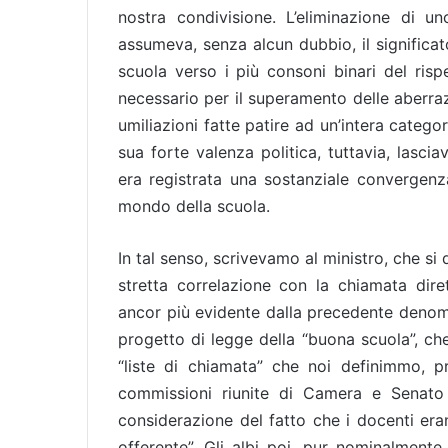
nostra condivisione. L’eliminazione di un
assumeva, senza alcun dubbio, il significat
scuola verso i più consoni binari del risp
necessario per il superamento delle aberraz
umiliazioni fatte patire ad un’intera catego
sua forte valenza politica, tuttavia, lascia
era registrata una sostanziale convergenza
mondo della scuola.
In tal senso, scrivevamo al ministro, che si
stretta correlazione con la chiamata dirett
ancor più evidente dalla precedente denomin
progetto di legge della “buona scuola”, ch
“liste di chiamata” che noi definimmo, pr
commissioni riunite di Camera e Senato d
considerazione del fatto che i docenti eran
offerente”. Gli albi poi, pur nominalmente 