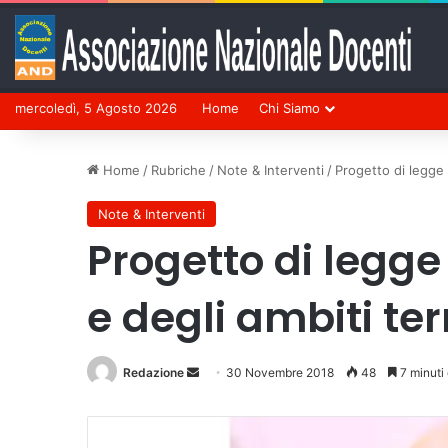
mercoledì, 5 Agosto 2026
Home
Chi Siamo
Home
/
Rubriche
/
Note & Interventi
/
Progetto di legge 7
Note & Interventi
Progetto di legge
e degli ambiti terr
Redazione
Invia
30 Novembre 2018
48
7 minuti 
un'email