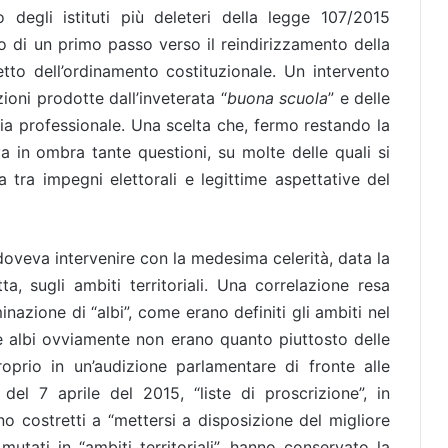
o degli istituti più deleteri della legge 107/2015
o di un primo passo verso il reindirizzamento della
etto dell’ordinamento costituzionale. Un intervento
ioni prodotte dall’inveterata “
buona scuola
” e delle
ria professionale. Una scelta che, fermo restando la
va in ombra tante questioni, su molte delle quali si
 tra impegni elettorali e legittime aspettative del
 doveva intervenire con la medesima celerità, data la
a, sugli ambiti territoriali. Una correlazione resa
azione di “albi”, come erano definiti gli ambiti nel
e albi ovviamente non erano quanto piuttosto delle
oprio in un’audizione parlamentare di fronte alle
el 7 aprile del 2015, “liste di proscrizione”, in
o costretti a “mettersi a disposizione del migliore
mutati in “ambiti territoriali”, hanno conservato la