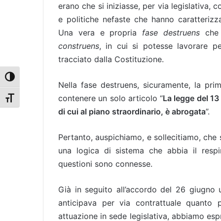
erano che si iniziasse, per via legislativa, c
e politiche nefaste che hanno caratterizzat
Una vera e propria
fase destruens
che 
construens
, in cui si potesse lavorare pe
tracciato dalla Costituzione.
Attiva/disattiva alto contrasto
Nella fase destruens, sicuramente, la pr
contenere un solo articolo “
La legge del 13 
Attiva/disattiva dimensione testo
di cui al piano straordinario, è abrogata
”.
Pertanto, auspichiamo, e sollecitiamo, che s
una logica di sistema che abbia il respi
questioni sono connesse.
Già in seguito all’accordo del 26 giugno u.
anticipava per via contrattuale quanto 
attuazione in sede legislativa, abbiamo espr