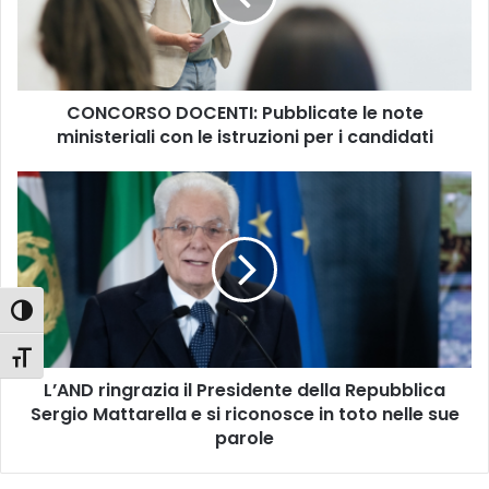
R
S
O
D
CONCORSO DOCENTI: Pubblicate le note
O
ministeriali con le istruzioni per i candidati
C
E
N
L
T
’
I
A
:
N
P
D
u
r
Attiva/disattiva alto contrasto
b
i
b
n
Attiva/disattiva dimensione testo
l
g
i
L’AND ringrazia il Presidente della Repubblica
r
c
Sergio Mattarella e si riconosce in toto nelle sue
a
a
z
parole
t
i
e
a