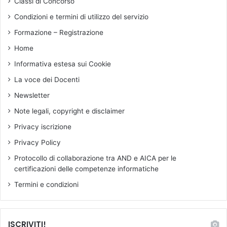
Classi di Concorso
l
b
e
b
Condizioni e termini di utilizzo del servizio
i
l
Formazione – Registrazione
s
i
t
c
Home
r
a
Informativa estesa sui Cookie
u
S
z
e
La voce dei Docenti
i
r
Newsletter
o
g
n
i
Note legali, copyright e disclaimer
i
o
Privacy iscrizione
p
M
e
a
Privacy Policy
r
t
Protocollo di collaborazione tra AND e AICA per le
i
t
certificazioni delle competenze informatiche
c
a
a
r
Termini e condizioni
n
e
d
l
i
l
ISCRIVITI!
d
a