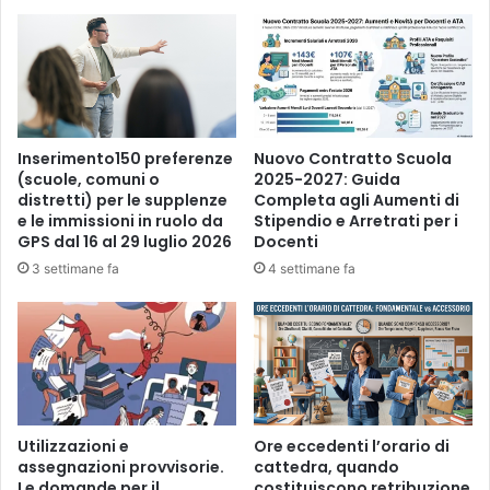
l
e
s
u
e
p
a
Inserimento150 preferenze
Nuovo Contratto Scuola
r
(scuole, comuni o
2025-2027: Guida
distretti) per le supplenze
Completa agli Aumenti di
o
e le immissioni in ruolo da
Stipendio e Arretrati per i
l
GPS dal 16 al 29 luglio 2026
Docenti
e
3 settimane fa
4 settimane fa
Utilizzazioni e
Ore eccedenti l’orario di
assegnazioni provvisorie.
cattedra, quando
Le domande per il
costituiscono retribuzione