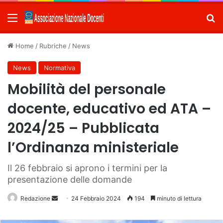
Menu
C
Home
/
Rubriche
/
News
News
Normativa
Mobilità del personale
docente, educativo ed ATA –
2024/25 – Pubblicata
l’Ordinanza ministeriale
Il 26 febbraio si aprono i termini per la
presentazione delle domande
Redazione
Invia
24 Febbraio 2024
194
minuto di lettura
un'email