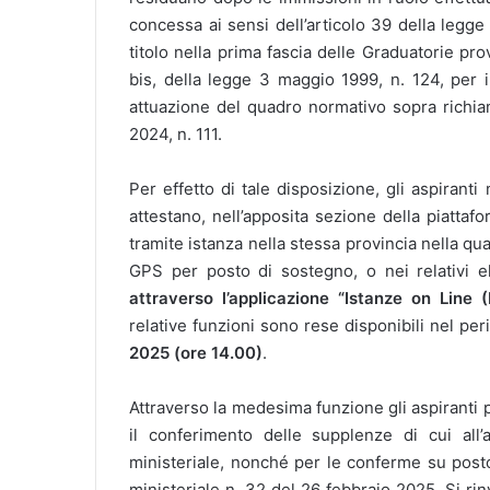
concessa ai sensi dell’articolo 39 della legge
titolo nella prima fascia delle Graduatorie pro
bis, della legge 3 maggio 1999, n. 124, per i 
attuazione del quadro normativo sopra richiam
2024, n. 111.
Per effetto di tale disposizione, gli aspirant
attestano, nell’apposita sezione della piattaf
tramite istanza nella stessa provincia nella qual
GPS per posto di sostegno, o nei relativi e
attraverso l’applicazione “Istanze on Line 
relative funzioni sono rese disponibili nel p
2025 (ore 14.00)
.
Attraverso la medesima funzione gli aspiranti 
il conferimento delle supplenze di cui all’
ministeriale, nonché per le conferme su post
ministeriale n. 32 del 26 febbraio 2025. Si rin