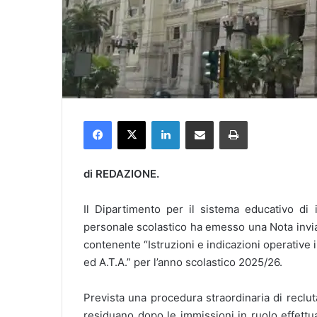
Facebook
X
LinkedIn
Condividi via mail
Stampa
di REDAZIONE.
Il Dipartimento per il sistema educativo di 
personale scolastico ha emesso una Nota inviata 
contenente “Istruzioni e indicazioni operative
ed A.T.A.” per l’anno scolastico 2025/26.
Prevista una procedura straordinaria di reclut
residuano dopo le immissioni in ruolo effettua