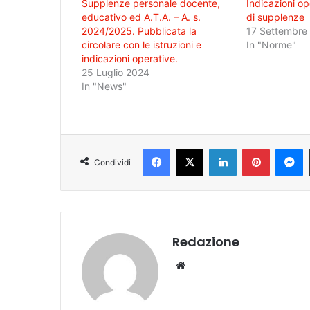
Supplenze personale docente,
Indicazioni op
educativo ed A.T.A. – A. s.
di supplenze
2024/2025. Pubblicata la
17 Settembre
circolare con le istruzioni e
In "Norme"
indicazioni operative.
25 Luglio 2024
In "News"
Facebook
X
LinkedIn
Pinterest
Messenger
Condividi
Redazione
We
bsi
te