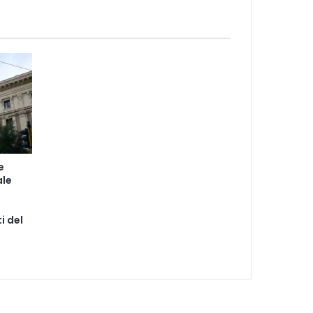
e
ale
ti del