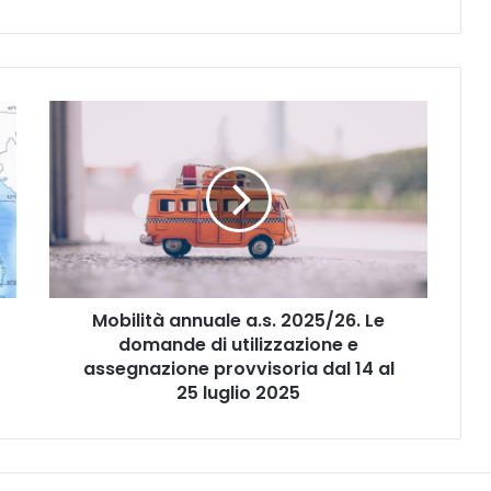
M
o
b
i
l
i
t
à
a
Mobilità annuale a.s. 2025/26. Le
n
domande di utilizzazione e
n
u
assegnazione provvisoria dal 14 al
a
25 luglio 2025
l
e
a
.