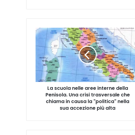
L
a
s
c
u
o
l
a
n
La scuola nelle aree interne della
e
Penisola. Una crisi trasversale che
l
l
chiama in causa la "politica" nella
e
sua accezione più alta
a
r
e
e