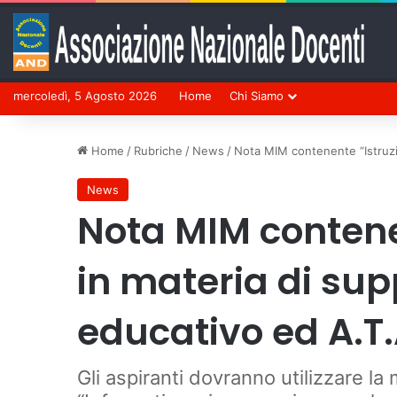
mercoledì, 5 Agosto 2026
Home
Chi Siamo
Home
/
Rubriche
/
News
/
Nota MIM contenente “Istruzio
News
Nota MIM contenen
in materia di sup
educativo ed A.T.
Gli aspiranti dovranno utilizzare la