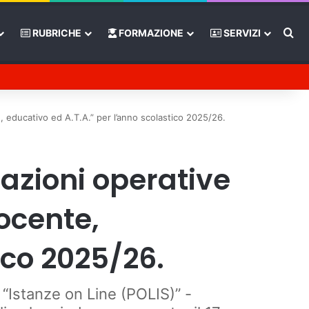
Ce
RUBRICHE
FORMAZIONE
SERVIZI
Tube
Barra laterale
, educativo ed A.T.A.” per l’anno scolastico 2025/26.
cazioni operative
ocente,
ico 2025/26.
e “Istanze on Line (POLIS)” -