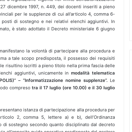
 27 dicembre 1997, n. 449, dei docenti inseriti a pieno
vinciali per le supplenze di cui all’articolo 4, comma 6-
posti di sostegno e nei relativi elenchi aggiuntivi. In
ato, è stato adottato il Decreto ministeriale 6 giugno
i manifestano la volontà di partecipare alla procedura e
orma a tale scopo predisposta, il possesso dei requisiti
e risultino iscritti a pieno titolo nella prima fascia delle
lenchi aggiuntivi, unicamente in
modalità telematica
(POLIS)” – “Informatizzazione nomine supplenze”.
Le
eriodo compreso
tra il 17 luglio (ore 10.00) e il 30 luglio
presentano istanza di partecipazione alla procedura per
articolo 2, comma 5, lettere a) e b), dell’Ordinanza
o di sostegno secondo quanto disciplinato dal decreto
via all’apposita guida operativa predisposta dal gestore