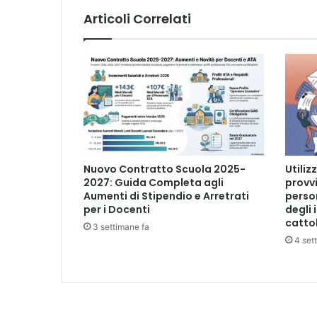
i
Articoli Correlati
n
t
e
r
n
e
d
e
l
l
Nuovo Contratto Scuola 2025-
Utiliz
a
2027: Guida Completa agli
provvi
P
Aumenti di Stipendio e Arretrati
perso
e
per i Docenti
degli 
n
cattol
3 settimane fa
i
4 set
s
o
l
a
.