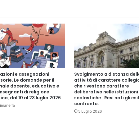
s
.
2
0
2
5
/
2
6
.
L
zazioni e assegnazioni
Svolgimento a distanza dell
e
sorie. Le domande per il
attività di carattere collegi
d
nale docente, educativo e
che rivestono carattere
o
insegnanti di religione
deliberativo nelle istituzioni
m
ica, dal 10 al 23 luglio 2026
scolastiche . Resi noti gli esi
a
confronto.
timane fa
n
5 Luglio 2026
d
e
d
i