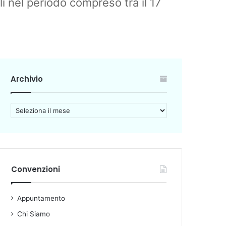
i nel periodo compreso tra il 17
Archivio
A
r
c
h
i
v
Convenzioni
i
o
Appuntamento
Chi Siamo