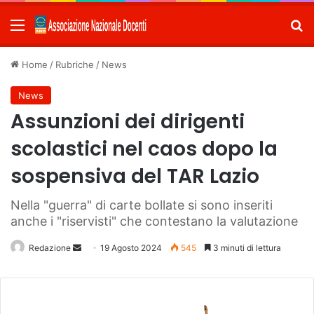
Menu
C
Home
/
Rubriche
/
News
News
Assunzioni dei dirigenti
scolastici nel caos dopo la
sospensiva del TAR Lazio
Nella "guerra" di carte bollate si sono inseriti
anche i "riservisti" che contestano la valutazione
Redazione
Invia
19 Agosto 2024
545
3 minuti di lettura
un'email