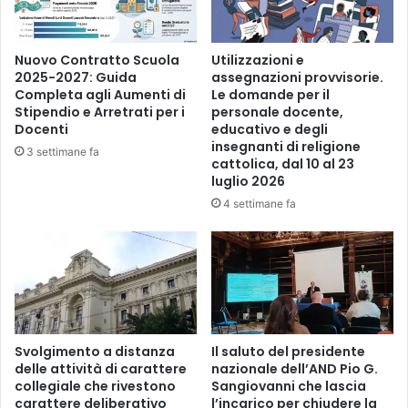
e
e
t
t
Nuovo Contratto Scuola
Utilizzazioni e
i
2025-2027: Guida
assegnazioni provvisorie.
v
Completa agli Aumenti di
Le domande per il
e
Stipendio e Arretrati per i
personale docente,
Docenti
educativo e degli
insegnanti di religione
3 settimane fa
cattolica, dal 10 al 23
luglio 2026
4 settimane fa
Svolgimento a distanza
Il saluto del presidente
delle attività di carattere
nazionale dell’AND Pio G.
collegiale che rivestono
Sangiovanni che lascia
carattere deliberativo
l’incarico per chiudere la