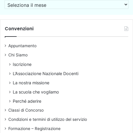
A
c
s
r
e
o
c
d
n
h
u
a
i
Convenzioni
r
l
v
a
e
i
c
d
Appuntamento
o
o
o
n
Chi Siamo
c
c
e
Iscrizione
o
n
r
L’Associazione Nazionale Docenti
t
s
e
La nostra missione
u
.
a
La scuola che vogliamo
R
l
e
Perché aderire
e
s
Classi di Concorso
p
i
e
n
Condizioni e termini di utilizzo del servizio
r
o
Formazione – Registrazione
l
t