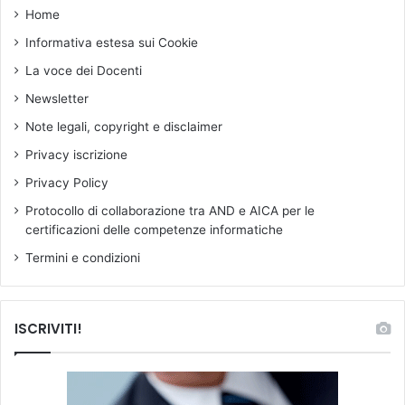
’
i
Home
a
m
Informativa estesa sui Cookie
s
o
s
d
La voce dei Docenti
u
a
Newsletter
n
l
z
i
Note legali, copyright e disclaimer
i
t
Privacy iscrizione
o
à
n
e
Privacy Policy
e
t
Protocollo di collaborazione tra AND e AICA per le
d
e
certificazioni delle competenze informatiche
i
m
D
p
Termini e condizioni
i
i
r
d
i
e
ISCRIVITI!
g
l
e
l
n
a
t
c