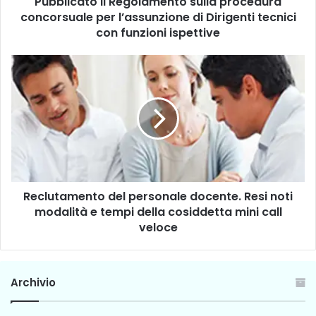
Pubblicato il Regolamento sulla procedura
o
concorsuale per l’assunzione di Dirigenti tecnici
i
l
con funzioni ispettive
R
e
R
g
e
o
c
l
l
a
u
m
t
e
a
n
m
t
e
o
Reclutamento del personale docente. Resi noti
n
s
modalità e tempi della cosiddetta mini call
t
u
o
veloce
l
d
l
e
a
l
Archivio
p
p
r
e
o
r