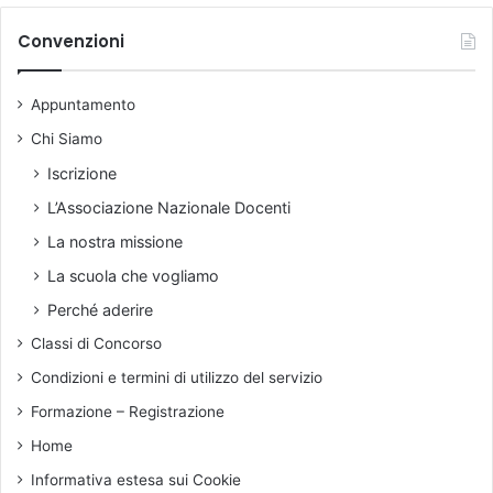
e
h
v
d
i
Convenzioni
i
e
v
t
l
i
à
a
Appuntamento
o
f
m
o
Chi Siamo
o
r
d
Iscrizione
m
i
a
L’Associazione Nazionale Docenti
f
t
i
La nostra missione
i
c
La scuola che vogliamo
v
a
e
d
Perché aderire
d
e
Classi di Concorso
e
l
l
l
Condizioni e termini di utilizzo del servizio
l
a
Formazione – Registrazione
'
s
A
u
Home
N
d
Informativa estesa sui Cookie
D
d