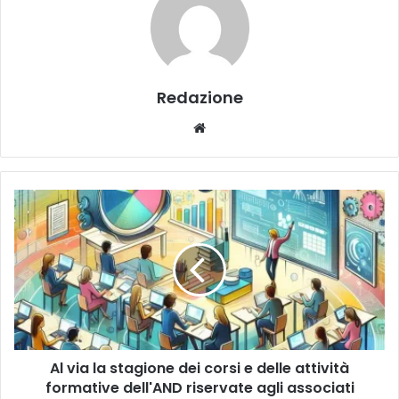
Redazione
We
bsi
te
A
l
v
i
a
l
a
s
t
Al via la stagione dei corsi e delle attività
a
formative dell'AND riservate agli associati
g