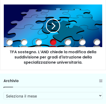
i
o
T
n
F
e
A
d
s
e
o
i
s
c
t
o
e
r
g
s
TFA sostegno. L’AND chiede la modifica della
n
i
suddivisione per gradi d'istruzione della
o
e
.
specializzazione universitaria.
d
L
e
’
l
A
Archivio
l
N
e
D
a
c
A
t
h
r
t
i
c
i