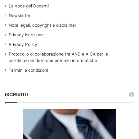
r
i
La voce dei Docenti
i
v
Newsletter
s
i
e
s
Note legali, copyright e disclaimer
r
i
Privacy iscrizione
v
o
a
n
Privacy Policy
t
e
Protocollo di collaborazione tra AND e AICA per le
e
p
certificazioni delle competenze informatiche
a
e
g
r
Termini e condizioni
l
g
i
r
a
a
ISCRIVITI!
s
d
s
i
o
d
c
'
i
i
a
s
t
t