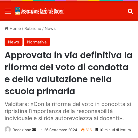
Menu
C
Home
/
Rubriche
/
News
News
Normativa
Approvata in via definitiva la
riforma del voto di condotta
e della valutazione nella
scuola primaria
Valditara: «Con la riforma del voto in condotta si
ripristina l’importanza della responsabilità
individuale e si ridà autorevolezza ai docenti».
Redazione
Invia
26 Settembre 2024
616
10 minuti di lettura
un'email