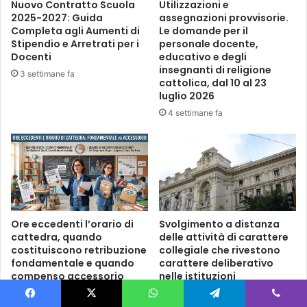
z
Nuovo Contratto Scuola
Utilizzazioni e
a
2025-2027: Guida
assegnazioni provvisorie.
Completa agli Aumenti di
Le domande per il
z
Stipendio e Arretrati per i
personale docente,
i
Docenti
educativo e degli
o
insegnanti di religione
n
3 settimane fa
cattolica, dal 10 al 23
e
luglio 2026
u
4 settimane fa
n
i
v
e
r
s
i
t
Ore eccedenti l’orario di
Svolgimento a distanza
a
cattedra, quando
delle attività di carattere
r
costituiscono retribuzione
collegiale che rivestono
i
fondamentale e quando
carattere deliberativo
a
compenso accessorio
nelle istituzioni
scolastiche . Resi noti gli
.
5 Luglio 2026
esiti del confronto.