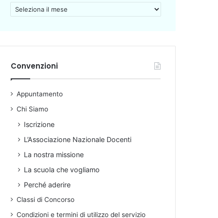
A
r
c
h
i
v
Convenzioni
i
o
Appuntamento
Chi Siamo
Iscrizione
L’Associazione Nazionale Docenti
La nostra missione
La scuola che vogliamo
Perché aderire
Classi di Concorso
Condizioni e termini di utilizzo del servizio