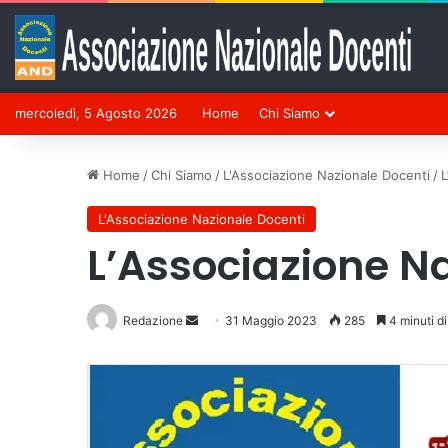
mercoledì, 5 Agosto 2026
Home
Chi Siamo
Home
/
Chi Siamo
/
L'Associazione Nazionale Docenti
/
L
L'Associazione Nazionale Docenti
L’Associazione N
Redazione
Invia
31 Maggio 2023
285
4 minuti di
un'email