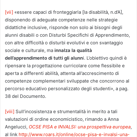
[vii]
«essere capaci di fronteggiarla [la disabilità, n.d’A],
disponendo di adeguate competenze nelle strategie
didattiche inclusive, risponde non solo ai bisogni degli
alunni disabili o con Disturbi Specifichi di Appren­dimento,
con altre difficoltà o disturbi evolutivi e con svantaggio
sociale e culturale, ma
innalza la qualità
dell’apprendimento di tutti gli alunn
i. L’obiettivo quindi è
ripensare la progettazione curricolare come flessibile e
aperta a differenti abilità, attenta all’accrescimento di
competenze com­plementari sviluppate che concorrono al
percorso educativo personalizzato degli studenti», a pag.
38 del Documento.
[viii]
Sull’incosistenza e strumentalità in merito a tali
valutazioni di ordine economicistico, rimando a Anna
Angelucci,
OCSE PISA e INVALSI: una prospettiva europea
,
al link
http://www.roars.it/online/ocse-pisa-e-invalsi-una-