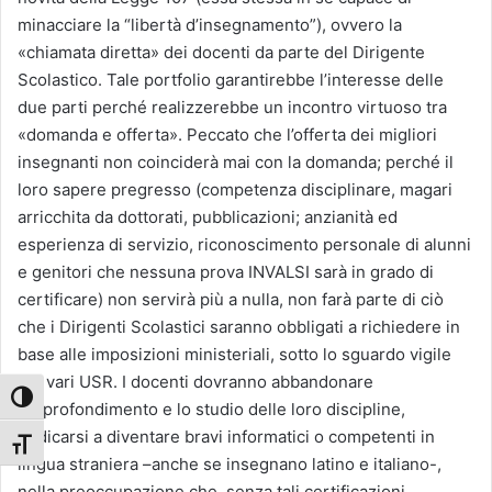
minacciare la “libertà d’insegnamento”), ovvero la
«chiamata diretta» dei docenti da parte del Dirigente
Scolastico. Tale portfolio garantirebbe l’interesse delle
due parti perché realizzerebbe un incontro virtuoso tra
«domanda e offerta». Peccato che l’offerta dei migliori
insegnanti non coinciderà mai con la domanda; perché il
loro sapere pregresso (competenza disciplinare, magari
arricchita da dottorati, pubblicazioni; anzianità ed
esperienza di servizio, riconoscimento personale di alunni
e genitori che nessuna prova INVALSI sarà in grado di
certificare) non servirà più a nulla, non farà parte di ciò
che i Dirigenti Scolastici saranno obbligati a richiedere in
base alle imposizioni ministeriali, sotto lo sguardo vigile
dei vari USR. I docenti dovranno abbandonare
Attiva/disattiva alto contrasto
l’approfondimento e lo studio delle loro discipline,
dedicarsi a diventare bravi informatici o competenti in
Attiva/disattiva dimensione testo
lingua straniera –anche se insegnano latino e italiano-,
nella preoccupazione che, senza tali certificazioni,