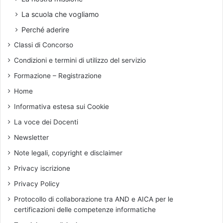
d
La scuola che vogliamo
o
c
Perché aderire
e
Classi di Concorso
n
t
Condizioni e termini di utilizzo del servizio
e
Formazione – Registrazione
Home
Informativa estesa sui Cookie
La voce dei Docenti
Newsletter
Note legali, copyright e disclaimer
Privacy iscrizione
Privacy Policy
Protocollo di collaborazione tra AND e AICA per le
certificazioni delle competenze informatiche