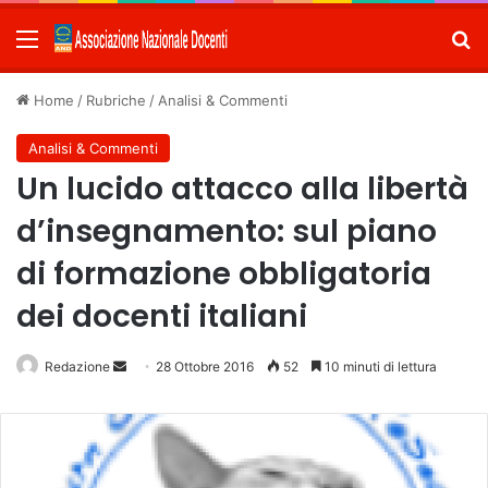
Menu
C
Home
/
Rubriche
/
Analisi & Commenti
Analisi & Commenti
Un lucido attacco alla libertà
d’insegnamento: sul piano
di formazione obbligatoria
dei docenti italiani
Redazione
Invia
28 Ottobre 2016
52
10 minuti di lettura
un'email