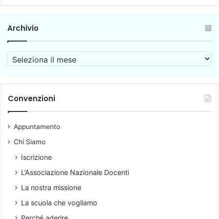
Archivio
A
r
c
h
i
Convenzioni
v
i
Appuntamento
o
Chi Siamo
Iscrizione
L’Associazione Nazionale Docenti
La nostra missione
La scuola che vogliamo
Perché aderire