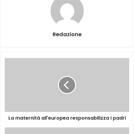
Redazione
L
a
m
a
t
e
r
n
i
La maternità all'europea responsabilizza i padri
t
à
a
N