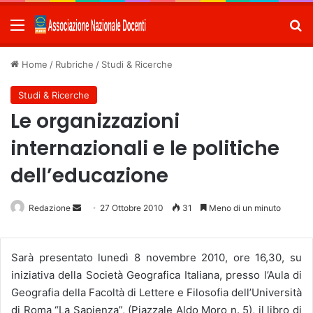
Menu
C
Home
/
Rubriche
/
Studi & Ricerche
Studi & Ricerche
Le organizzazioni
internazionali e le politiche
dell’educazione
Redazione
Invia
27 Ottobre 2010
31
Meno di un minuto
un'email
Sarà presentato lunedì 8 novembre 2010, ore 16,30, su
iniziativa della Società Geografica Italiana, presso l’Aula di
Geografia della Facoltà di Lettere e Filosofia dell’Università
di Roma “La Sapienza”, (Piazzale Aldo Moro n. 5), il libro di