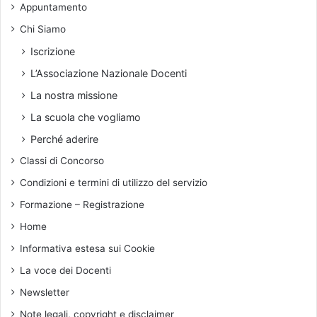
i
c
Appuntamento
o
z
i
Chi Siamo
z
p
a
l
Iscrizione
i
i
L’Associazione Nazionale Docenti
p
n
a
a
La nostra missione
d
r
La scuola che vogliamo
r
e
i
Perché aderire
Classi di Concorso
Condizioni e termini di utilizzo del servizio
Formazione – Registrazione
Home
Informativa estesa sui Cookie
La voce dei Docenti
Newsletter
Note legali, copyright e disclaimer