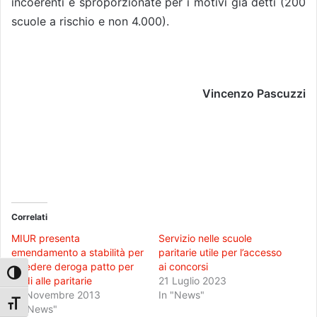
incoerenti e sproporzionate per i motivi già detti (200
scuole a rischio e non 4.000).
Vincenzo Pascuzzi
Correlati
MIUR presenta
Servizio nelle scuole
emendamento a stabilità per
paritarie utile per l’accesso
chiedere deroga patto per
ai concorsi
Attiva/disattiva alto contrasto
soldi alle paritarie
21 Luglio 2023
18 Novembre 2013
In "News"
Attiva/disattiva dimensione testo
In "News"