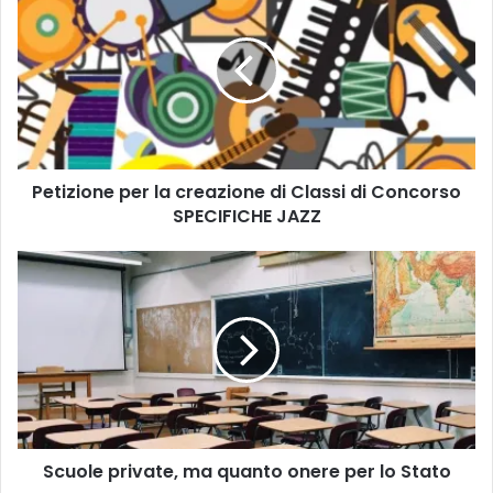
e
t
i
z
i
o
n
e
Petizione per la creazione di Classi di Concorso
p
SPECIFICHE JAZZ
e
r
l
S
a
c
c
u
r
o
e
l
a
e
z
p
i
r
o
i
n
Scuole private, ma quanto onere per lo Stato
v
e
a