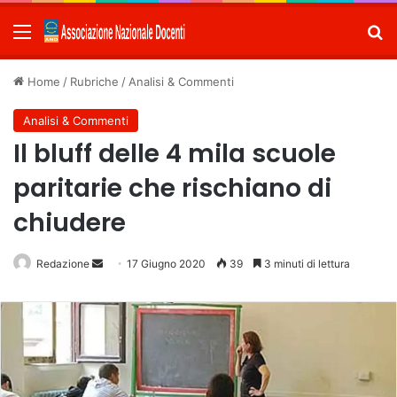
Menu
C
Home
/
Rubriche
/
Analisi & Commenti
Analisi & Commenti
Il bluff delle 4 mila scuole
paritarie che rischiano di
chiudere
Redazione
Invia
17 Giugno 2020
39
3 minuti di lettura
un'email