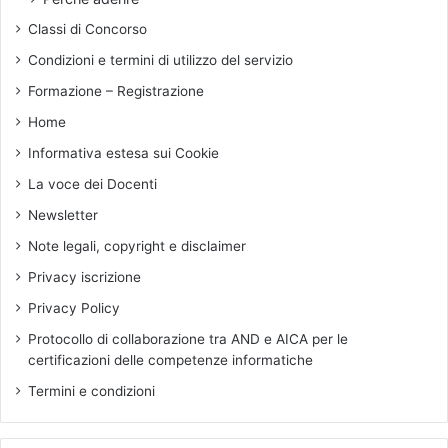
C
S
Classi di Concorso
I
t
F
a
Condizioni e termini di utilizzo del servizio
I
t
Formazione – Registrazione
C
o
H
Home
E
Informativa estesa sui Cookie
J
A
La voce dei Docenti
Z
Newsletter
Z
Note legali, copyright e disclaimer
Privacy iscrizione
Privacy Policy
Protocollo di collaborazione tra AND e AICA per le
certificazioni delle competenze informatiche
Termini e condizioni