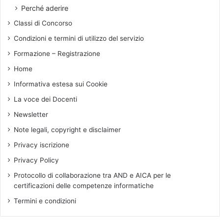
a
t
Perché aderire
d
i
Classi di Concorso
i
c
u
o
Condizioni e termini di utilizzo del servizio
n
,
Formazione – Registrazione
a
i
m
d
Home
o
a
Informativa estesa sui Cookie
r
t
t
i
La voce dei Docenti
e
d
Newsletter
a
e
n
l
Note legali, copyright e disclaimer
n
m
Privacy iscrizione
u
o
n
n
Privacy Policy
c
i
Protocollo di collaborazione tra AND e AICA per le
i
t
certificazioni delle competenze informatiche
a
o
t
r
Termini e condizioni
a
a