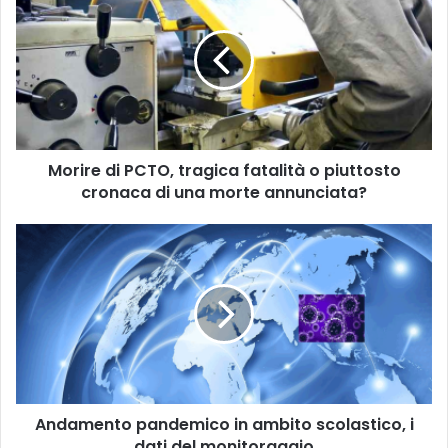
o
r
i
r
e
d
i
P
Morire di PCTO, tragica fatalità o piuttosto
C
cronaca di una morte annunciata?
T
O
,
A
t
n
r
d
a
a
g
m
i
e
c
n
a
t
f
o
a
Andamento pandemico in ambito scolastico, i
p
t
dati del monitoraggio
a