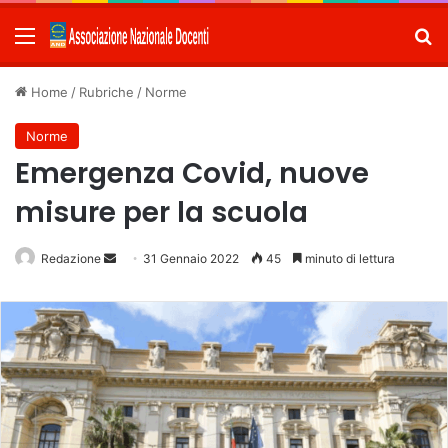
Menu
C
Home
/
Rubriche
/
Norme
Norme
Emergenza Covid, nuove
misure per la scuola
Redazione
Invia
31 Gennaio 2022
45
minuto di lettura
un'email