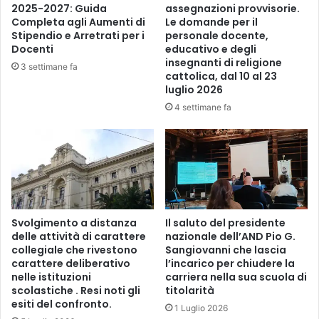
e
2025-2027: Guida
assegnazioni provvisorie.
Completa agli Aumenti di
Le domande per il
1
Stipendio e Arretrati per i
personale docente,
8
Docenti
educativo e degli
l
insegnanti di religione
u
3 settimane fa
cattolica, dal 10 al 23
g
luglio 2026
l
4 settimane fa
i
o
2
0
2
5
Svolgimento a distanza
Il saluto del presidente
delle attività di carattere
nazionale dell’AND Pio G.
collegiale che rivestono
Sangiovanni che lascia
carattere deliberativo
l’incarico per chiudere la
nelle istituzioni
carriera nella sua scuola di
scolastiche . Resi noti gli
titolarità
esiti del confronto.
1 Luglio 2026