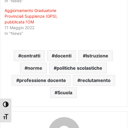
In "News"
Aggiornamento Graduatorie
Provinciali Supplenze (GPS),
pubblicata l’OM
11 Maggio 2022
In "News"
contratti
docenti
Istruzione
norme
politiche scolastiche
professione docente
reclutamento
Scuola
Attiva/disattiva alto contrasto
Attiva/disattiva dimensione testo