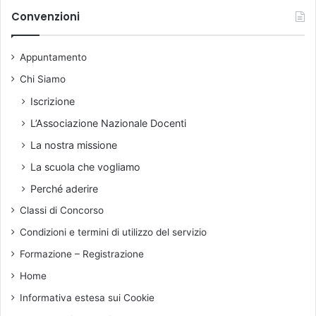
e
l
i
Convenzioni
n
a
v
z
t
i
a
t
Appuntamento
o
p
i
r
Chi Siamo
e
e
o
Iscrizione
g
n
i
L’Associazione Nazionale Docenti
c
u
o
La nostra missione
d
l
La scuola che vogliamo
i
o
z
g
Perché aderire
i
i
Classi di Concorso
,
c
s
h
Condizioni e termini di utilizzo del servizio
u
e
Formazione – Registrazione
p
,
e
i
Home
r
n
Informativa estesa sui Cookie
f
v
i