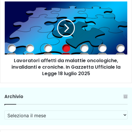
o
L
l
a
t
v
a
o
r
r
e
a
c
t
o
o
n
r
a
Lavoratori affetti da malattie oncologiche,
i
t
invalidanti e croniche. In Gazzetta Ufficiale la
a
t
f
Legge 18 luglio 2025
e
f
n
e
z
t
Archivio
i
t
o
i
n
d
A
e
a
r
,
m
c
s
a
h