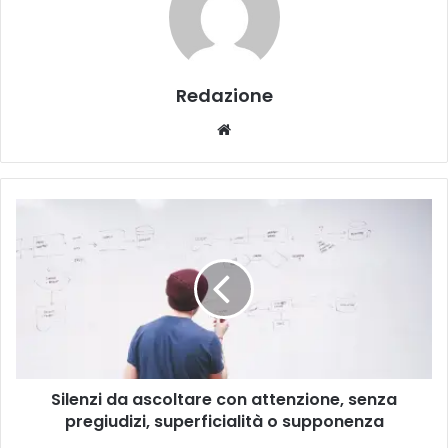
Redazione
We
bsi
te
S
i
l
e
n
z
i
d
a
Silenzi da ascoltare con attenzione, senza
a
pregiudizi, superficialità o supponenza
s
c