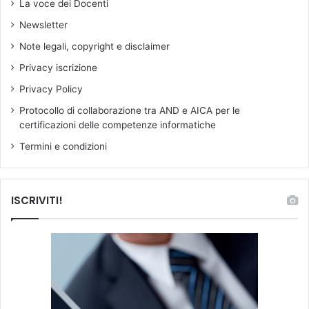
a
La voce dei Docenti
c
l
Newsletter
i
i
a
d
Note legali, copyright e disclaimer
l
a
Privacy iscrizione
i
n
t
t
Privacy Policy
à
i
Protocollo di collaborazione tra AND e AICA per le
o
e
certificazioni delle competenze informatiche
s
c
u
r
Termini e condizioni
p
o
p
n
o
i
ISCRIVITI!
n
c
e
h
n
e
z
.
a
I
n
G
a