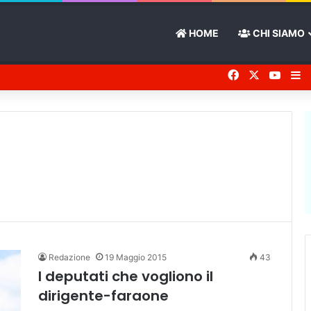
HOME
CHI SIAMO
Facebook
X
You 
Ba
Redazione
19 Maggio 2015
43
I deputati che vogliono il
dirigente-faraone