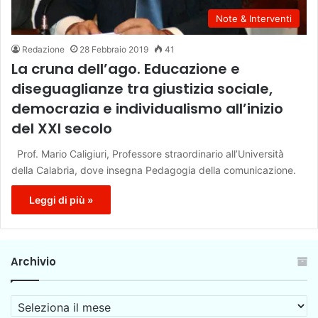
Note & Interventi
Redazione
28 Febbraio 2019
41
La cruna dell’ago. Educazione e
diseguaglianze tra giustizia sociale,
democrazia e individualismo all’inizio
del XXI secolo
Prof. Mario Caligiuri, Professore straordinario all’Università̀
della Calabria, dove insegna Pedagogia della comunicazione.
Leggi di più »
Archivio
A
r