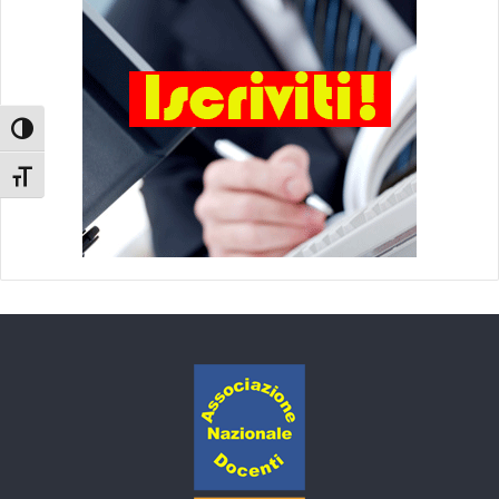
Attiva/disattiva alto contrasto
Attiva/disattiva dimensione testo