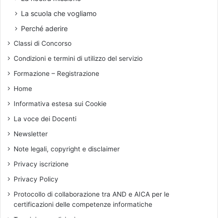
o
A
La scuola che vogliamo
l
T
a
I
Perché aderire
d
I
Classi di Concorso
e
T
m
A
Condizioni e termini di utilizzo del servizio
o
L
Formazione – Registrazione
c
I
r
A
Home
a
N
Informativa estesa sui Cookie
t
I
i
La voce dei Docenti
c
Newsletter
a
Note legali, copyright e disclaimer
Privacy iscrizione
Privacy Policy
Protocollo di collaborazione tra AND e AICA per le
certificazioni delle competenze informatiche