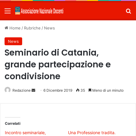
Menu
C
Home
/
Rubriche
/
News
News
Seminario di Catania,
grande partecipazione e
condivisione
Redazione
Invia
6 Dicembre 2019
35
Meno di un minuto
un'email
Correlati
Incontro seminariale,
Una Professione tradita.