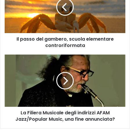
a
s
s
o
d
e
Il passo del gambero, scuola elementare
l
controriformata
g
a
m
L
b
a
e
F
r
i
o
l
,
i
s
e
c
r
u
a
o
La Filiera Musicale degli indirizzi AFAM
M
l
Jazz/Popular Music, una fine annunciata?
u
a
s