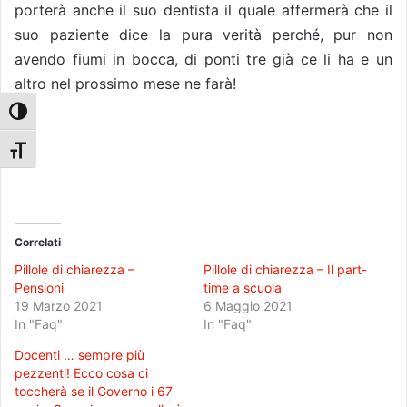
porterà anche il suo dentista il quale affermerà che il
suo paziente dice la pura verità perché, pur non
avendo fiumi in bocca, di ponti tre già ce li ha e un
altro nel prossimo mese ne farà!
Attiva/disattiva alto contrasto
Attiva/disattiva dimensione testo
Correlati
Pillole di chiarezza –
Pillole di chiarezza – Il part-
Pensioni
time a scuola
19 Marzo 2021
6 Maggio 2021
In "Faq"
In "Faq"
Docenti … sempre più
pezzenti! Ecco cosa ci
toccherà se il Governo i 67