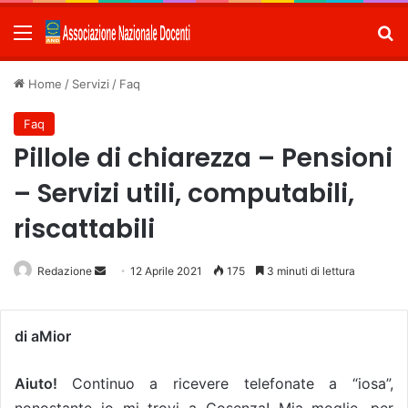
Menu
C
Home
/
Servizi
/
Faq
Faq
Pillole di chiarezza – Pensioni
– Servizi utili, computabili,
riscattabili
Redazione
Invia
12 Aprile 2021
175
3 minuti di lettura
un'email
di aMior
Aiuto!
Continuo a ricevere telefonate a “iosa”,