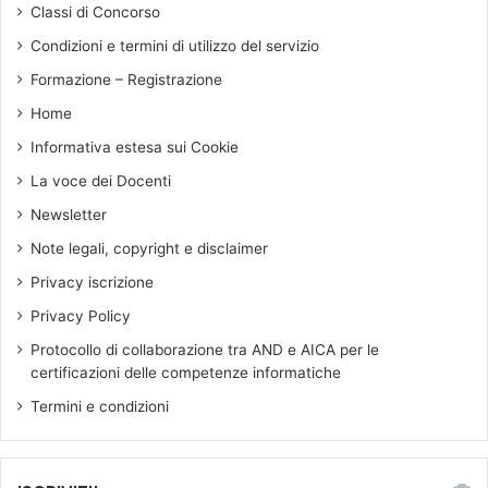
Classi di Concorso
a
M
t
J
Condizioni e termini di utilizzo del servizio
a
a
Formazione – Registrazione
z
z
Home
/
Informativa estesa sui Cookie
P
o
La voce dei Docenti
p
Newsletter
u
l
Note legali, copyright e disclaimer
a
Privacy iscrizione
r
M
Privacy Policy
u
Protocollo di collaborazione tra AND e AICA per le
s
certificazioni delle competenze informatiche
i
c
Termini e condizioni
,
u
n