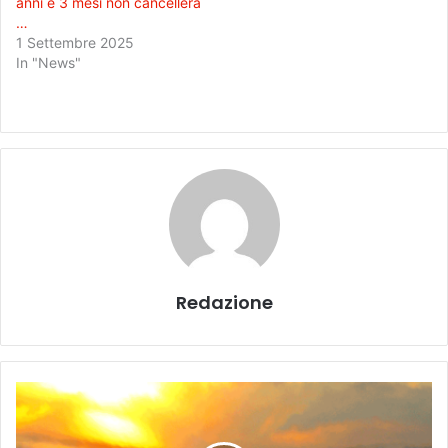
anni e 3 mesi non cancellerà
…
1 Settembre 2025
In "News"
Redazione
I
l
p