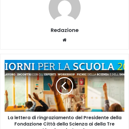
Redazione
We
bsi
te
L
a
l
e
t
t
e
r
a
La lettera di ringraziamento del Presidente della
d
Fondazione Città della Scienza ai della Tre
i