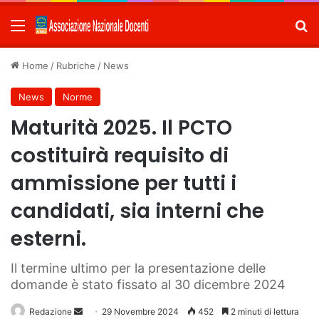
Menu
C
Home
/
Rubriche
/
News
News
Norme
Maturità 2025. Il PCTO
costituirà requisito di
ammissione per tutti i
candidati, sia interni che
esterni.
Il termine ultimo per la presentazione delle
domande è stato fissato al 30 dicembre 2024
Redazione
Invia
29 Novembre 2024
452
2 minuti di lettura