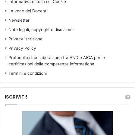
Informativa estesa sui Cookie
i
i
t
e
La voce dei Docenti
t
e
Newsletter
à
u
d
r
Note legali, copyright e disclaimer
e
o
Privacy iscrizione
l
p
l
e
Privacy Policy
a
e
Protocollo di collaborazione tra AND e AICA per le
S
p
certificazioni delle competenze informatiche
c
e
i
r
Termini e condizioni
e
s
n
p
z
e
ISCRIVITI!
a
s
a
a
i
i
d
n
e
i
l
s