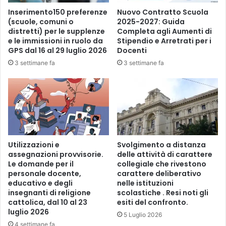
i
Inserimento150 preferenze
Nuovo Contratto Scuola
p
(scuole, comuni o
2025-2027: Guida
distretti) per le supplenze
Completa agli Aumenti di
e
e le immissioni in ruolo da
Stipendio e Arretrati per i
g
GPS dal 16 al 29 luglio 2026
Docenti
g
i
3 settimane fa
3 settimane fa
o
p
a
g
a
t
i
Utilizzazioni e
Svolgimento a distanza
assegnazioni provvisorie.
delle attività di carattere
Le domande per il
collegiale che rivestono
personale docente,
carattere deliberativo
educativo e degli
nelle istituzioni
insegnanti di religione
scolastiche . Resi noti gli
cattolica, dal 10 al 23
esiti del confronto.
luglio 2026
5 Luglio 2026
4 settimane fa