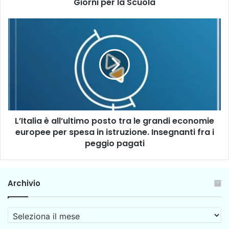
r
Giorni per la Scuola
i
n
L
g
’
r
I
a
t
z
a
i
l
a
i
m
a
e
è
n
L’Italia è all’ultimo posto tra le grandi economie
a
t
europee per spesa in istruzione. Insegnanti fra i
l
o
l
peggio pagati
d
’
e
u
l
l
Archivio
P
t
r
i
e
m
A
s
o
r
i
p