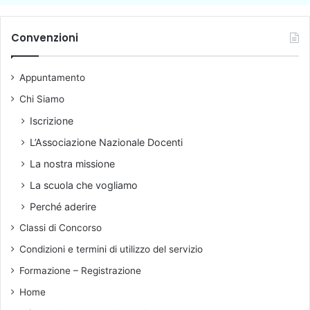
c
d
o
h
e
s
i
Convenzioni
n
t
v
t
o
i
e
t
Appuntamento
o
d
r
e
Chi Siamo
a
l
l
Iscrizione
l
e
a
L’Associazione Nazionale Docenti
g
F
r
La nostra missione
o
a
n
La scuola che vogliamo
n
d
d
Perché aderire
a
i
Classi di Concorso
z
e
i
c
Condizioni e termini di utilizzo del servizio
o
o
Formazione – Registrazione
n
n
e
o
Home
C
m