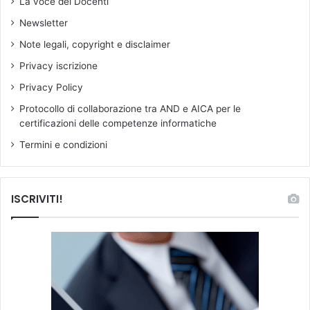
La voce dei Docenti
t
Newsletter
i
c
Note legali, copyright e disclaimer
o
Privacy iscrizione
*
Privacy Policy
Protocollo di collaborazione tra AND e AICA per le
certificazioni delle competenze informatiche
Termini e condizioni
ISCRIVITI!