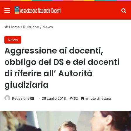
Menu
C
Home
/
Rubriche
/
News
News
Aggressione ai docenti,
obbligo dei DS e dei docenti
di riferire all’ Autorità
giudiziaria
Redazione
Invia
26 Luglio 2018
62
minuto di lettura
un'email