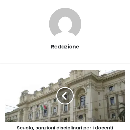
Redazione
S
c
u
o
l
a
,
s
a
Scuola, sanzioni disciplinari per i docenti
n