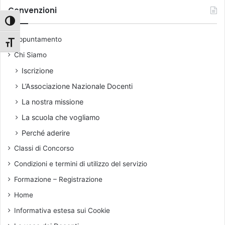
d
i
i
Convenzioni
o
g
v
Attiva/disattiva alto contrasto
c
m
i
e
a
Appuntamento
o
Attiva/disattiva dimensione testo
n
d
Chi Siamo
t
e
i
l
Iscrizione
d
L’Associazione Nazionale Docenti
i
r
La nostra missione
i
La scuola che vogliamo
g
i
Perché aderire
s
Classi di Concorso
m
o
Condizioni e termini di utilizzo del servizio
s
Formazione – Registrazione
c
o
Home
l
Informativa estesa sui Cookie
a
s