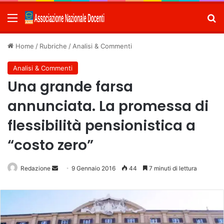
Menu
C
Home
/
Rubriche
/
Analisi & Commenti
Analisi & Commenti
Una grande farsa
annunciata. La promessa di
flessibilità pensionistica a
“costo zero”
Redazione
Invia
9 Gennaio 2016
44
7 minuti di lettura
un'email