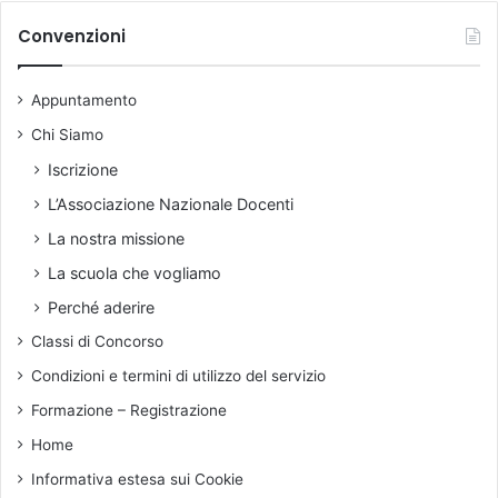
h
o
t
i
Convenzioni
s
e
v
a
r
i
b
o
Appuntamento
o
u
d
Chi Siamo
g
e
i
l
Iscrizione
a
l
L’Associazione Nazionale Docenti
a
P
La nostra missione
u
La scuola che vogliamo
b
b
Perché aderire
l
Classi di Concorso
i
c
Condizioni e termini di utilizzo del servizio
a
Formazione – Registrazione
I
s
Home
t
Informativa estesa sui Cookie
r