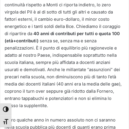
continuità rispetto a Monti ci riporta indietro, lo zero
virgola del Pil è al di sotto di tutti gli altri e causato da
fattori esterni, il cambio euro-dollaro, il minor costo
energetico e i tanti soldi della Bce. Chiediamo il coraggio
di ripartire da
40 anni di contributi per tutti o quota 100
(et
à
+contributi)
senza se, senza ma e senza
penalizzazioni. È il punto di equilibrio più ragionevole e
adatto al nostro Paese, indispensabile soprattutto nella
scuola italiana, sempre più affidata a docenti anziani
usurati e demotivati. Anche le millantate “assunzioni” dei
precari nella scuola, non diminuiscono più di tanto l’età
media dei docenti italiani (40 anni era la media delle gae),
coprono il turn over seppure già ridotto dalla Fornero,
entrano tappabuchi e potenziatori e non si elimina lo
stesso la supplentite.
Attiva/disattiva alto contrasto
Entro qualche anno in numero assoluto non ci saranno
Attiva/disattiva dimensione testo
nella scuola pubblica più docenti di quanti erano prima