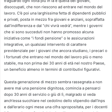
traguardo ogni volta più in là e quella dei giovani,
disoccupati, che non riescono ad entrare nel mondo del
lavoro. C’è poi una larghissima fetta di dipendenti pubblici
e privati, posta in mezzo fra giovani e anziani
,
sopraffatta
dall’indifferenza e dal “chi vivrà vedrà”, mentre i governi
che si sono succeduti non hanno promosso alcuna
iniziativa come “i fondi pensione” o le assicurazioni
integrative, un qualsiasi intervento di carattere
previdenziale per i giovani che ancora studiano, i precari o
i fortunati che entrano nel mondo del lavoro più o meno
stabile, ma non prima dei 30 anni di età nel nostro Paese,
un beneficio almeno in termini di contributivi figurativi.
Questa generazione di mezzo sembra rassegnata a non
avere mai una pensione dignitosa, comincia a pensarci
dopo 30 anni di servizio o giù di lì, malgrado si veda
anch’essa succhiare nel cedolino dello stipendio dall’Inps
e dall’erario ogni mese una cifra spropositata, per i docenti