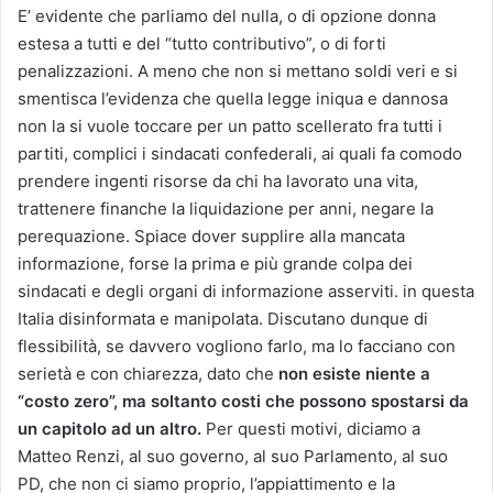
E’ evidente che parliamo del nulla, o di opzione donna
estesa a tutti e del “tutto contributivo”, o di forti
penalizzazioni. A meno che non si mettano soldi veri e si
smentisca l’evidenza che quella legge iniqua e dannosa
non la si vuole toccare per un patto scellerato fra tutti i
partiti, complici i sindacati confederali, ai quali fa comodo
prendere ingenti risorse da chi ha lavorato una vita,
trattenere finanche la liquidazione per anni, negare la
perequazione. Spiace dover supplire alla mancata
informazione, forse la prima e più grande colpa dei
sindacati e degli organi di informazione asserviti. in questa
Italia disinformata e manipolata. Discutano dunque di
flessibilità, se davvero vogliono farlo, ma lo facciano con
serietà e con chiarezza, dato che
non esiste niente a
“costo zero”, ma soltanto costi che possono spostarsi da
un capitolo ad un altro.
Per questi motivi, diciamo a
Matteo Renzi, al suo governo, al suo Parlamento, al suo
PD, che non ci siamo proprio, l’appiattimento e la