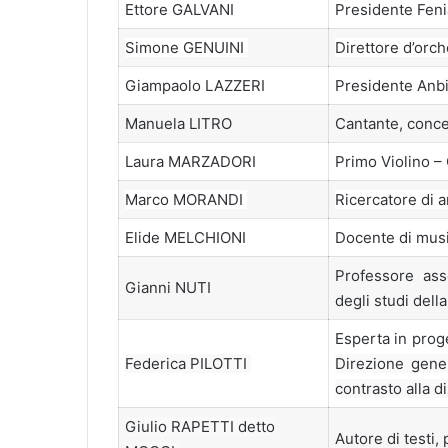
Ettore GALVANI
Presidente Feni
Simone GENUINI
Direttore d’orc
Giampaolo LAZZERI
Presidente Anb
Manuela LITRO
Cantante, conce
Laura MARZADORI
Primo Violino – 
Marco MORANDI
Ricercatore di 
Elide MELCHIONI
Docente di music
Professore ass
Gianni NUTI
degli
studi della
Esperta in prog
Federica PILOTTI
Direzione gener
contrasto alla 
Giulio RAPETTI detto
Autore di testi,