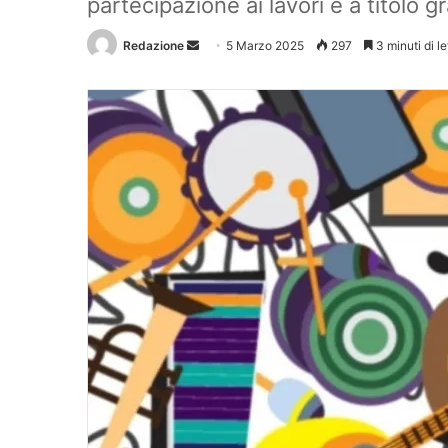
partecipazione ai lavori è a titolo gr
Redazione
Invia
5 Marzo 2025
297
3 minuti di le
un'email