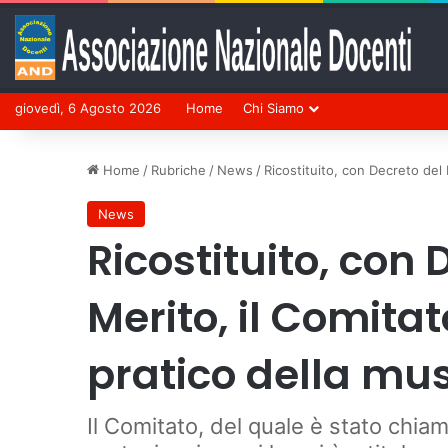
giovedì, 6 Agosto 2026
Home
Chi Siamo
Home
/
Rubriche
/
News
/
Ricostituito, con Decreto del 
News
Ricostituito, con 
Merito, il Comita
pratico della musi
Il Comitato, del quale è stato chiam