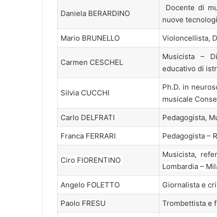
Docente di mus
Daniela BERARDINO
nuove tecnologie
Mario BRUNELLO
Violoncellista, 
Musicista – Di
Carmen CESCHEL
educativo di is
Ph.D. in neuros
Silvia CUCCHI
musicale Conser
Carlo DELFRATI
Pedagogista, Mu
Franca FERRARI
Pedagogista – 
Musicista, refe
Ciro FIORENTINO
Lombardia – Mi
Angelo FOLETTO
Giornalista e cr
Paolo FRESU
Trombettista e f