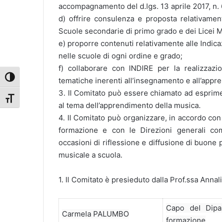
accompagnamento del d.lgs. 13 aprile 2017, n. 60
d) offrire consulenza e proposta relativament
Scuole secondarie di primo grado e dei Licei M
e) proporre contenuti relativamente alle Indic
nelle scuole di ogni ordine e grado;
f) collaborare con INDIRE per la realizzazio
Attiva/disattiva alto contrasto
tematiche inerenti all’insegnamento e all’appr
3. Il Comitato può essere chiamato ad esprimer
Attiva/disattiva dimensione testo
al tema dell’apprendimento della musica.
4. Il Comitato può organizzare, in accordo con 
formazione e con le Direzioni generali com
occasioni di riflessione e diffusione di buone
musicale a scuola.
1. Il Comitato è presieduto dalla Prof.ssa Ann
Capo del Dipar
Carmela PALUMBO
formazione