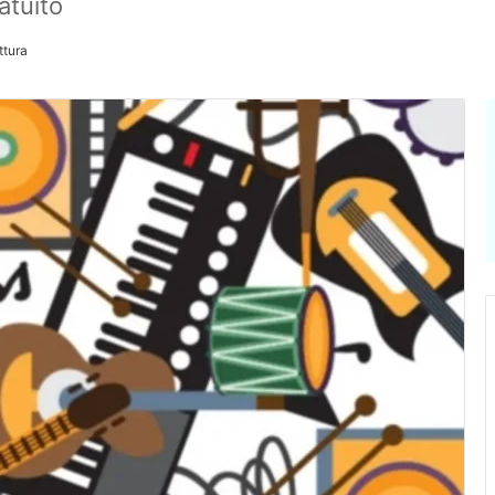
atuito
ttura