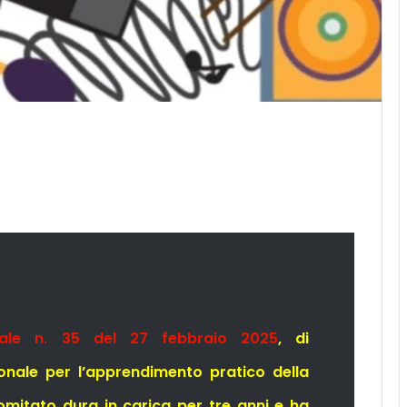
riale n. 35 del 27 febbraio 2025
, di
onale per l’apprendimento pratico della
 Comitato
dura in carica per tre anni e
ha