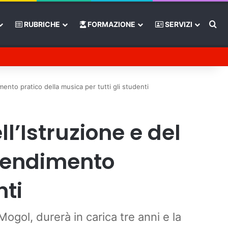
Ce
RUBRICHE
FORMAZIONE
SERVIZI
Tube
rra laterale
mento pratico della musica per tutti gli studenti
ll’Istruzione e del
prendimento
nti
Mogol, durerà in carica tre anni e la