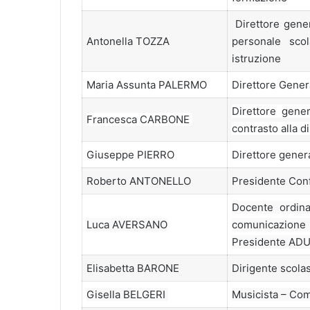
Direttore gener
Antonella TOZZA
personale scol
istruzione
Maria Assunta PALERMO
Direttore Genera
Direttore gener
Francesca CARBONE
contrasto alla d
Giuseppe PIERRO
Direttore genera
Roberto ANTONELLO
Presidente Conf
Docente ordinar
Luca AVERSANO
comunicazion
Presidente AD
Elisabetta BARONE
Dirigente scolas
Gisella BELGERI
Musicista – Co