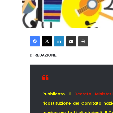
Facebook
X
LinkedIn
Condividi via mail
Stampa
DI REDAZIONE.
Pubblicato il
Decreto Ministe
ricostituzione del Comitato nazi
musica per tutti gli studenti. Il