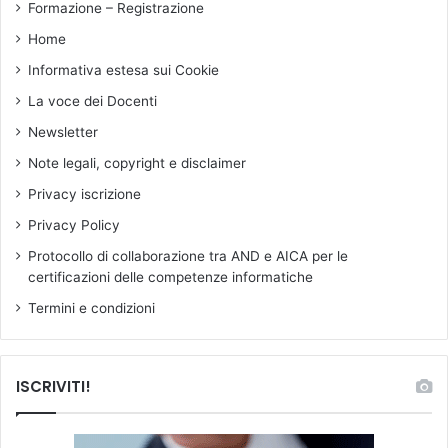
Formazione – Registrazione
i
a
Home
,
Informativa estesa sui Cookie
P
r
La voce dei Docenti
i
Newsletter
m
a
Note legali, copyright e disclaimer
r
Privacy iscrizione
i
a
Privacy Policy
e
Protocollo di collaborazione tra AND e AICA per le
S
certificazioni delle competenze informatiche
e
c
Termini e condizioni
o
n
d
ISCRIVITI!
a
r
i