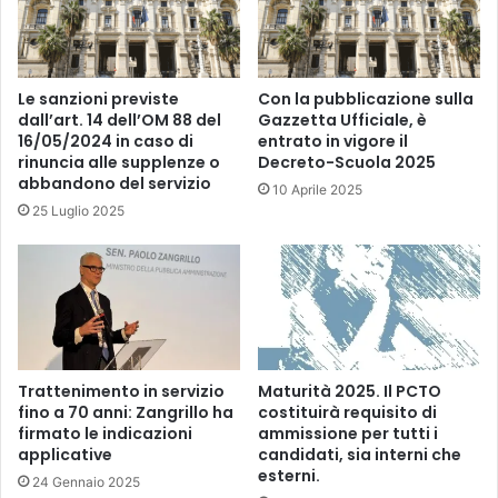
g
r
a
t
Le sanzioni previste
Con la pubblicazione sulla
o
dall’art. 14 dell’OM 88 del
Gazzetta Ufficiale, è
16/05/2024 in caso di
entrato in vigore il
0
rinuncia alle supplenze o
Decreto-Scuola 2025
-
abbandono del servizio
6
10 Aprile 2025
a
25 Luglio 2025
n
n
i
?
Trattenimento in servizio
Maturità 2025. Il PCTO
fino a 70 anni: Zangrillo ha
costituirà requisito di
firmato le indicazioni
ammissione per tutti i
applicative
candidati, sia interni che
esterni.
24 Gennaio 2025