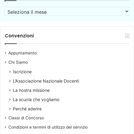
i
e
A
c
u
r
i
n
c
g
i
h
e
t
i
Convenzioni
n
a
v
e
r
i
r
i
Appuntamento
o
a
o
l
Chi Siamo
S
i
c
Iscrizione
z
u
z
L’Associazione Nazionale Docenti
o
a
l
La nostra missione
t
a
La scuola che vogliamo
i
I
n
Perché aderire
f
Classi di Concorso
a
n
Condizioni e termini di utilizzo del servizio
z