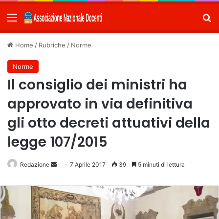
Menu
C
Home
/
Rubriche
/
Norme
Norme
Il consiglio dei ministri ha
approvato in via definitiva
gli otto decreti attuativi della
legge 107/2015
Redazione
Invia
7 Aprile 2017
39
5 minuti di lettura
un'email