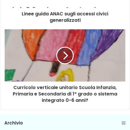
i
d
Linee guida ANAC sugli accessi civici
a
generalizzati
A
N
A
C
C
u
s
r
u
r
g
i
l
c
i
o
a
l
c
o
c
Curricolo verticale unitario Scuola Infanzia,
v
e
Primaria e Secondaria di 1° grado o sistema
e
s
r
integrato 0-6 anni?
s
t
i
i
c
c
Archivio
i
a
v
l