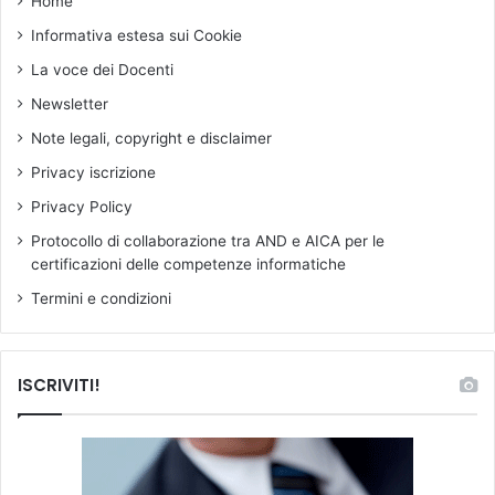
Home
r
Informativa estesa sui Cookie
e
r
La voce dei Docenti
e
Newsletter
s
t
Note legali, copyright e disclaimer
r
Privacy iscrizione
i
t
Privacy Policy
t
Protocollo di collaborazione tra AND e AICA per le
i
certificazioni delle competenze informatiche
v
e
Termini e condizioni
ISCRIVITI!