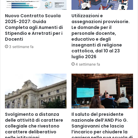
Nuovo Contratto Scuola
Utilizzazioni e
2025-2027: Guida
assegnazioni provvisorie.
Completa agli Aumenti di
Le domande per il
Stipendio e Arretrati per i
personale docente,
Docenti
educativo e degli
insegnanti di religione
3 settimane fa
cattolica, dal 10 al 23
luglio 2026
4 settimane fa
Svolgimento a distanza
Il saluto del presidente
delle attività di carattere
nazionale dell’AND Pio G.
collegiale che rivestono
Sangiovanni che lascia
carattere deliberativo
l’incarico per chiudere la
nelle istituzioni
carriera nella sua scuola di