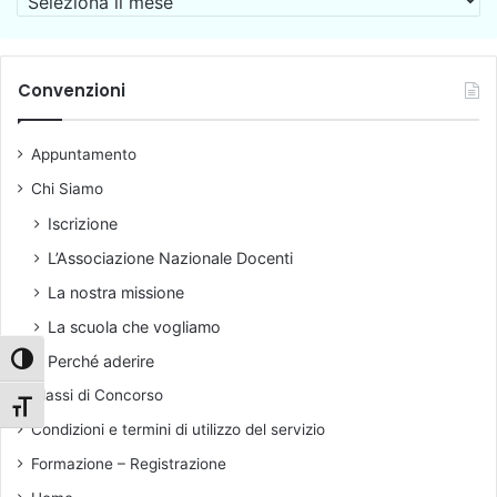
i
o
r
n
l
c
a
a
h
r
a
i
Convenzioni
i
n
v
o
n
i
p
u
Appuntamento
o
e
n
r
Chi Siamo
c
l
i
Iscrizione
a
a
L’Associazione Nazionale Docenti
s
t
e
e
La nostra missione
c
n
La scuola che vogliamo
o
u
n
o
Perché aderire
Attiva/disattiva alto contrasto
d
v
Classi di Concorso
a
e
Attiva/disattiva dimensione testo
r
m
Condizioni e termini di utilizzo del servizio
i
i
Formazione – Registrazione
a
s
u