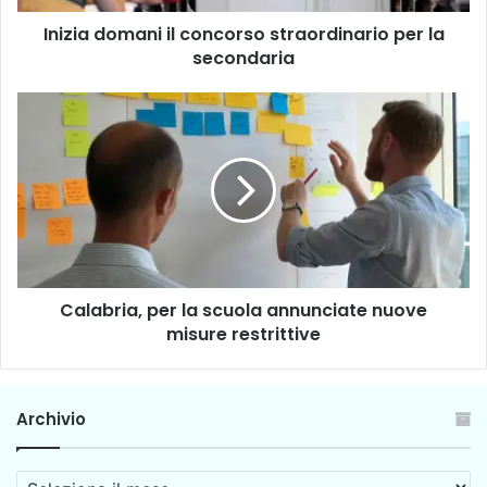
m
Inizia domani il concorso straordinario per la
a
secondaria
n
i
i
C
l
a
c
l
o
a
n
b
c
r
o
i
r
a
s
,
o
Calabria, per la scuola annunciate nuove
p
s
misure restrittive
e
t
r
r
l
a
a
Archivio
o
s
r
c
d
u
A