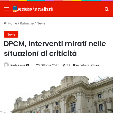
Menu
C
Home
/
Rubriche
/
News
News
DPCM, interventi mirati nelle
situazioni di criticità
Redazione
Invia
23 Ottobre 2020
32
minuto di lettura
un'email