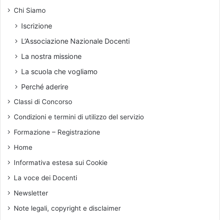
e
e
Chi Siamo
i
l
“
Iscrizione
l
p
L’Associazione Nazionale Docenti
o
r
s
e
La nostra missione
t
s
La scuola che vogliamo
r
i
u
d
Perché aderire
m
i
Classi di Concorso
e
-
n
s
Condizioni e termini di utilizzo del servizio
t
c
Formazione – Registrazione
o
e
m
r
Home
u
i
Informativa estesa sui Cookie
s
f
i
f
La voce dei Docenti
c
o
Newsletter
a
”
l
c
Note legali, copyright e disclaimer
e
h