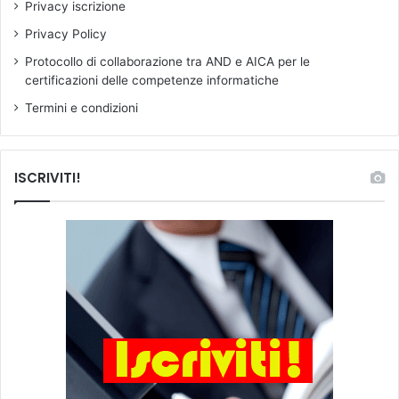
Privacy iscrizione
e
n
Privacy Policy
o
Protocollo di collaborazione tra AND e AICA per le
n
certificazioni delle competenze informatiche
r
i
Termini e condizioni
s
p
e
ISCRIVITI!
t
t
a
n
o
i
d
i
r
i
t
t