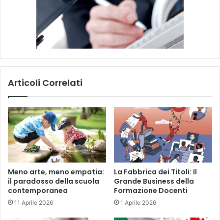
i
d
e
i
d
o
c
e
Articoli Correlati
n
t
i
Meno arte, meno empatia:
La Fabbrica dei Titoli: Il
il paradosso della scuola
Grande Business della
contemporanea
Formazione Docenti
11 Aprile 2026
1 Aprile 2026