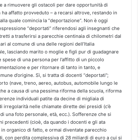
 a rimuovere gli ostacoli per dare opportunità di
 ha affatto provveduto – a recarsi altrove, restando in
a dalla quale comincia la “deportazione”. Non è oggi
l’espressione “deportati” riferendosi agli insegnanti che
etti a trasferirsi a parecchie centinaia di chilometri dal
ri al comune di una delle regioni dell’Italia
trale, lasciando marito o moglie e figli pur di guadagnare
 spese di una persona per l’affitto di un piccolo
imentazione e per ritornare di tanto in tanto, e
ne d’origine. Sì, si tratta di docenti “deportati”;
porto (nave, treno, aereo, autobus, automobile lungo le
che a causa di una pessima riforma della scuola, riforma
erenze individuali patite da decine di migliaia di
 irregolarità nelle chiamate dirette dei presidi (c’è
 di una foto personale, età, ecc.). Sofferenze che si
i precedenti (cioè, da quando i docenti e gli ata
e in organico di fatto, e ormai diventate parecchio
i, con perdita complessiva di 28 miliardi di euro a cui si