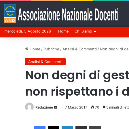
mercoledì, 5 Agosto 2026
Home
Chi Siamo
Home
/
Rubriche
/
Analisi & Commenti
/
Non degni di gest
Analisi & Commenti
Non degni di gesti
non rispettano i d
Redazione
Invia
7 Marzo 2017
70
5 minuti di let
un'email
Facebook
X
LinkedIn
Condividi via mail
Stampa