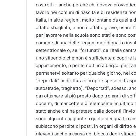
costretti – anche perché chi doveva provvedere
lavoro nei comuni di nascita e di residenza non
Italia, in altre regioni, molto lontane da quell
affatto sbagliato, e non è affatto grave, usare 
per lavorare nella scuola sono stati e sono costr
comune di una delle regioni meridionali o insula
settentrionale o, se “fortunati”, dell’Italia cen
uno stipendio che non è sufficiente a coprire le
appartamento, o per le notti in albergo, per l’al
permanervi soltanto per qualche giorno, nel comu
“deportati” addirittura a proprie spese di tras
autostrade, traghetto). “Deportati”, adesso, an
da rottamare al più presto dopo tre anni di soff
docenti, di mancette e di elemosine, in ultimo di
stato anche chi ha preteso dalle docenti l’invio
sono alquanto aggiunte a quelle dei quattro ann
subiscono perdite di posti, in organi di diritto 
rilevanti anche a causa del blocco degli stipend