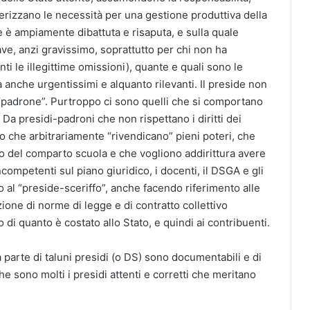
tterizzano le necessità per una gestione produttiva della
e è ampiamente dibattuta e risaputa, e sulla quale
ave, anzi gravissimo, soprattutto per chi non ha
i le illegittime omissioni), quante e quali sono le
a anche urgentissimi e alquanto rilevanti. Il preside non
“padrone”. Purtroppo ci sono quelli che si comportano
Da presidi-padroni che non rispettano i diritti dei
o che arbitrariamente “rivendicano” pieni poteri, che
oro del comparto scuola e che vogliono addirittura avere
incompetenti sul piano giuridico, i docenti, il DSGA e gli
al “preside-sceriffo”, anche facendo riferimento alle
one di norme di legge e di contratto collettivo
di quanto è costato allo Stato, e quindi ai contribuenti.
parte di taluni presidi (o DS) sono documentabili e di
e sono molti i presidi attenti e corretti che meritano