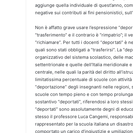
aggiunge quella individuale di quest’anno, co
negative sui contributi ai fini pensionistici, sul
Non è affatto grave usare l’espressione “deport
“trasferimento” e il contrario è “rimpatrio”; il v
“richiamare”. Per tutti i docenti “deportati” è n
quali sono stati obbligati a “trasferirsi”. La “de
organizzativo del sistema scolastico, delle macr
settentrionale e quelle dell’Italia meridionale e
centrale, nelle quali la parità del diritto all’ist
limitatissima percentuale di scuole con attivit
“deportazione” degli insegnanti nelle regioni, 
scuole con tempo pieno e con tempo prolungato
sostantivo “deportati”, riferendosi a loro stessi
“deportati” sono assolutamente degni di educa
stesso il professore Luca Cangemi, responsabil
rappresentato per la scuola italiana un disastr
comportato un carico d’ingiustizie e umiliazion