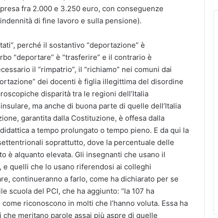
mpresa fra 2.000 e 3.250 euro, con conseguenze
l’indennità di fine lavoro e sulla pensione).
ati”, perché il sostantivo “deportazione” è
erbo “deportare” è “trasferire” e il contrario è
ecessario il “rimpatrio”, il “richiamo” nei comuni dai
portazione” dei docenti è figlia illegittima del disordine
oscopiche disparità tra le regioni dell’Italia
 insulare, ma anche di buona parte di quelle dell’Italia
ruzione, garantita dalla Costituzione, è offesa dalla
à didattica a tempo prolungato o tempo pieno. E da qui la
settentrionali soprattutto, dove la percentuale delle
 è alquanto elevata. Gli insegnanti che usano il
, e quelli che lo usano riferendosi ai colleghi
re, continueranno a farlo, come ha dichiarato per se
e scuola del PCI, che ha aggiunto: “la 107 ha
o come riconoscono in molti che l’hanno voluta. Essa ha
i che meritano parole assai più aspre di quelle