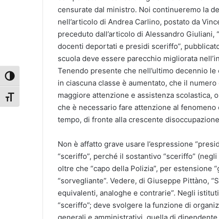
censurate dal ministro. Noi continueremo la den
nell’articolo di Andrea Carlino, postato da Vin
preceduto dall’articolo di Alessandro Giuliani, 
docenti deportati e presidi sceriffo”, pubblicat
scuola deve essere parecchio migliorata nell’int
Tenendo presente che nell’ultimo decennio le 
Attiva/disattiva alto contrasto
in ciascuna classe è aumentato, che il numero 
maggiore attenzione e assistenza scolastica, ol
Attiva/disattiva dimensione testo
che è necessario fare attenzione al fenomeno d
tempo, di fronte alla crescente disoccupazione 
Non è affatto grave usare l’espressione “presid
“sceriffo”, perché il sostantivo “sceriffo” (negli 
oltre che “capo della Polizia”, per estensione “
“sorvegliante”. Vedere, di Giuseppe Pittàno, “S
equivalenti, analoghe e contrarie”. Negli istitu
“sceriffo”; deve svolgere la funzione di organizza
generali e amministrativi, quella di dipendente