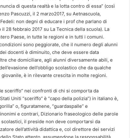
uncia di questa realtà e la lotta contro di essa” (così
cenzo Pascuzzi, il 2 marzo2017, su Aetnascuola,
“Fedeli: non degni di educare i prof che parlano di
o il 28 febbraio 2017 su La Tecnica della scuola). La
ero Paese, in tutte le regioni e in tutti i comuni.
condizioni sono peggiorate, che il numero degli alunni
dei docenti è diminuito, che deve essere data
tre che domiciliare, agli alunni diversamente abili, e
ell’evasione dell’obbligo scolastico che da qualche
giovanile, è in rilevante crescita in molte regioni.
e sceriffo” nei confronti di chi si comporta da
Stati Uniti “sceriffo” è “capo della polizia”) in italiano è,
gorilla” o, figuratamene, “guardaspalle” e
inonimi e contrari, Dizionario fraseologico delle parole
ti scolastici, il preside non deve comportarsi da
tore dell’attività didattica e, col direttore dei servizi
 dello Stato attento, assumendone la responsabilità,