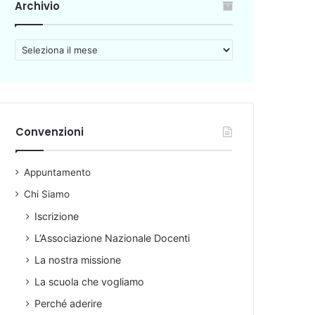
Archivio
A
r
c
h
i
v
Convenzioni
i
o
Appuntamento
Chi Siamo
Iscrizione
L’Associazione Nazionale Docenti
La nostra missione
La scuola che vogliamo
Perché aderire