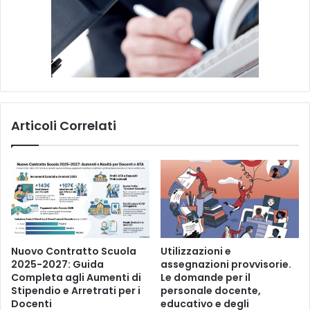
c
a
o
l
r
e
a
u
n
e
s
a
Articoli Correlati
m
e
?
Nuovo Contratto Scuola
Utilizzazioni e
2025-2027: Guida
assegnazioni provvisorie.
Completa agli Aumenti di
Le domande per il
Stipendio e Arretrati per i
personale docente,
Docenti
educativo e degli