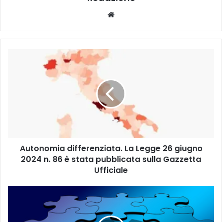
We
bsi
te
A
u
t
o
n
o
m
i
a
Autonomia differenziata. La Legge 26 giugno
d
2024 n. 86 è stata pubblicata sulla Gazzetta
i
f
Ufficiale
f
e
Z
r
a
e
p
n