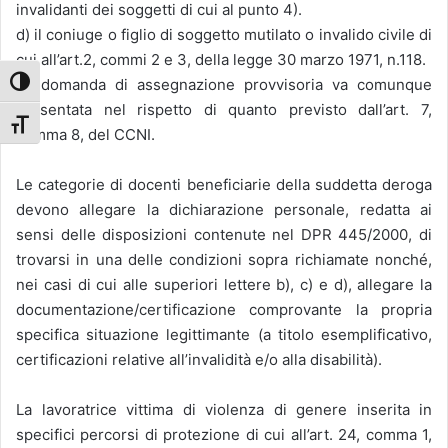
invalidanti dei soggetti di cui al punto 4).
d) il coniuge o figlio di soggetto mutilato o invalido civile di
cui all’art.2, commi 2 e 3, della legge 30 marzo 1971, n.118.
La domanda di assegnazione provvisoria va comunque
Attiva/disattiva alto contrasto
presentata nel rispetto di quanto previsto dall’art. 7,
Attiva/disattiva dimensione testo
comma 8, del CCNI.
Le categorie di docenti beneficiarie della suddetta deroga
devono allegare la dichiarazione personale, redatta ai
sensi delle disposizioni contenute nel DPR 445/2000, di
trovarsi in una delle condizioni sopra richiamate nonché,
nei casi di cui alle superiori lettere b), c) e d), allegare la
documentazione/certificazione comprovante la propria
specifica situazione legittimante (a titolo esemplificativo,
certificazioni relative all’invalidità e/o alla disabilità).
La lavoratrice vittima di violenza di genere inserita in
specifici percorsi di protezione di cui all’art. 24, comma 1,