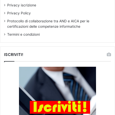
a
u
Privacy iscrizione
t
ò
a
e
Privacy Policy
s
s
Protocollo di collaborazione tra AND e AICA per le
u
s
certificazioni delle competenze informatiche
l
e
l
r
Termini e condizioni
a
e
G
c
a
o
ISCRIVITI!
z
n
z
s
e
i
t
d
t
e
a
r
U
a
f
t
f
a
i
a
c
n
i