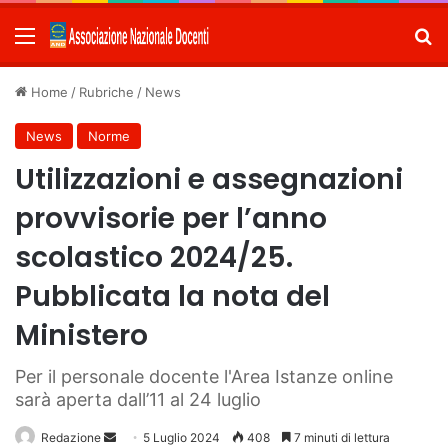
Menu
C
Home
/
Rubriche
/
News
News
Norme
Utilizzazioni e assegnazioni
provvisorie per l’anno
scolastico 2024/25.
Pubblicata la nota del
Ministero
Per il personale docente l'Area Istanze online
sarà aperta dall’11 al 24 luglio
Redazione
Invia
5 Luglio 2024
408
7 minuti di lettura