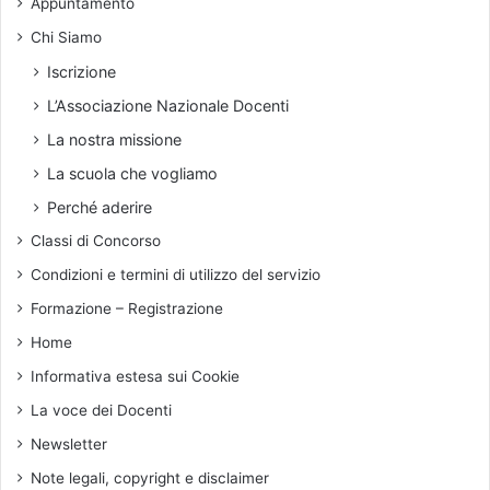
Appuntamento
o
2
n
0
Chi Siamo
t
2
i
Iscrizione
4
.
n
L’Associazione Nazionale Docenti
M
.
a
La nostra missione
8
q
6
La scuola che vogliamo
u
è
e
Perché aderire
s
s
Classi di Concorso
t
t
a
a
Condizioni e termini di utilizzo del servizio
t
M
Formazione – Registrazione
a
a
p
t
Home
u
u
Informativa estesa sui Cookie
b
r
b
i
La voce dei Docenti
l
t
Newsletter
i
à
c
p
Note legali, copyright e disclaimer