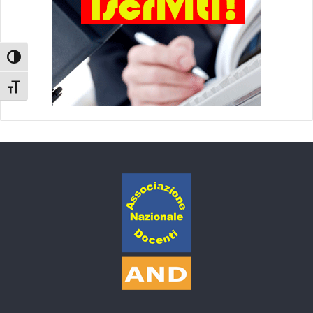
Attiva/disattiva alto contrasto
Attiva/disattiva dimensione testo