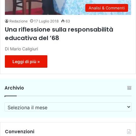
Analisi & Commenti
Redazione
17 Luglio 2018
63
Una riflessione sulla responsabilità
educativa del ’68
Di Mario Caligiuri
Leggi di più »
Archivio
A
r
c
h
i
Convenzioni