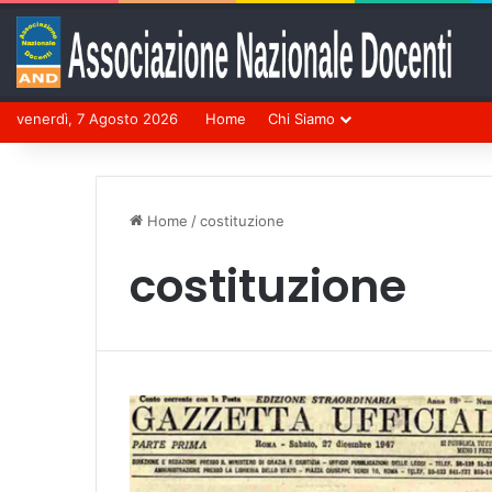
venerdì, 7 Agosto 2026
Home
Chi Siamo
Home
/
costituzione
costituzione