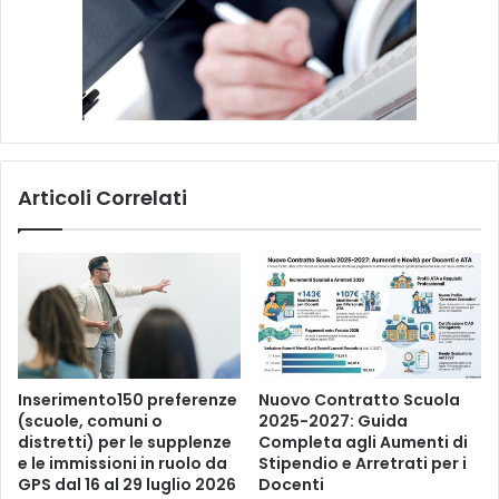
s
u
l
n
u
m
e
r
Articoli Correlati
o
d
i
s
e
t
t
e
m
Inserimento150 preferenze
Nuovo Contratto Scuola
b
(scuole, comuni o
2025-2027: Guida
distretti) per le supplenze
Completa agli Aumenti di
r
e le immissioni in ruolo da
Stipendio e Arretrati per i
e
GPS dal 16 al 29 luglio 2026
Docenti
d