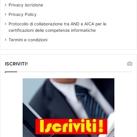
p
Privacy iscrizione
r
e
Privacy Policy
s
Protocollo di collaborazione tra AND e AICA per le
i
certificazioni delle competenze informatiche
d
e
Termini e condizioni
n
t
e
ISCRIVITI!
n
a
z
i
o
n
a
l
e
A
N
D