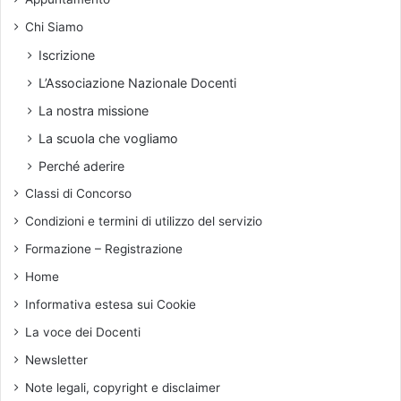
o
n
e
e
Chi Siamo
n
c
t
Iscrizione
h
i
e
L’Associazione Nazionale Docenti
»
n
.
La nostra missione
o
L
La scuola che vogliamo
n
'
e
i
Perché aderire
d
n
Classi di Concorso
u
t
c
e
Condizioni e termini di utilizzo del servizio
a
r
Formazione – Registrazione
v
i
Home
s
Informativa estesa sui Cookie
t
a
La voce dei Docenti
d
Newsletter
e
l
Note legali, copyright e disclaimer