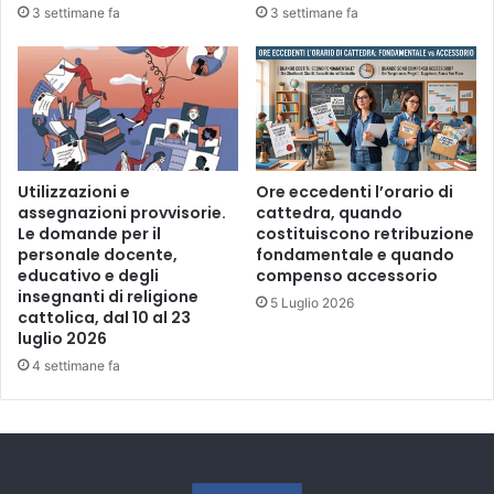
e
3 settimane fa
3 settimane fa
l
l
a
r
i
v
i
Utilizzazioni e
Ore eccedenti l’orario di
s
assegnazioni provvisorie.
cattedra, quando
t
Le domande per il
costituiscono retribuzione
a
personale docente,
fondamentale e quando
"
educativo e degli
compenso accessorio
S
insegnanti di religione
5 Luglio 2026
p
cattolica, dal 10 al 23
a
luglio 2026
z
4 settimane fa
i
o
5
0
"