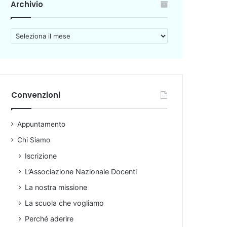
Archivio
A
r
c
h
i
v
Convenzioni
i
o
Appuntamento
Chi Siamo
Iscrizione
L’Associazione Nazionale Docenti
La nostra missione
La scuola che vogliamo
Perché aderire