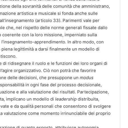
ezione della sovranità delle comunità che amministrano,
formazione artistica e musicale si fonda anche sulle
all’insegnamento (articolo 33). Parimenti vale per
ole che, nel rispetto delle norme generali fissate dallo
o coerente con la loro missione, imperniato sulla
a, l’insegnamento-apprendimento. In altro modo, con
 piena legittimità a darsi finalmente un modello di
tiscono.
i ridisegnare il ruolo e le funzioni dei loro organi di
l’agire organizzativo. Ciò non potrà che favorire
ione delle decisioni, che presuppone un
modus
sponsabilità in ogni fase del processo decisionale,
uazione e alla valutazione dei risultati. Partecipazione,
lta, implicano un modello di
leadership
distribuita,
evate e da qualità personali che consentono di svolgere
 la valutazione come momento irrinunciabile del proprio
erazione di quanto esposto, attribuisce autonomia