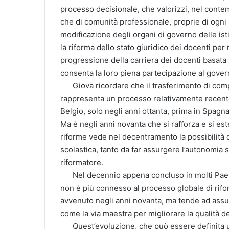
processo decisionale, che valorizzi, nel cont
che di comunità professionale, proprie di ogni 
modificazione degli organi di governo delle is
la riforma dello stato giuridico dei docenti per
progressione della carriera dei docenti basata s
consenta la loro piena partecipazione al govern
Giova ricordare che il trasferimento di comp
rappresenta un processo relativamente recente;
Belgio, solo negli anni ottanta, prima in Spagn
Ma è negli anni novanta che si rafforza e si est
riforme vede nel decentramento la possibilità di
scolastica, tanto da far assurgere l’autonomia 
riformatore.
Nel decennio appena concluso in molti Paesi 
non è più connesso al processo globale di rifo
avvenuto negli anni novanta, ma tende ad assum
come la via maestra per migliorare la qualità de
Quest’evoluzione, che può essere definita una