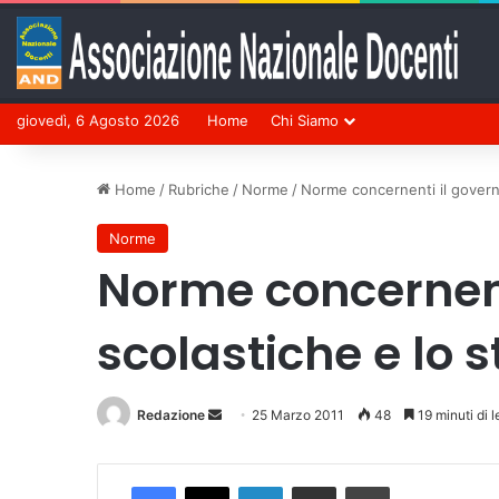
giovedì, 6 Agosto 2026
Home
Chi Siamo
Home
/
Rubriche
/
Norme
/
Norme concernenti il governo 
Norme
Norme concernenti
scolastiche e lo s
Redazione
Invia
25 Marzo 2011
48
19 minuti di l
un'email
Facebook
X
LinkedIn
Condividi via mail
Stampa