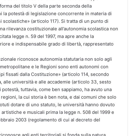
forma del titolo V della parte seconda della
oni la potestà di legislazione concorrente in materia di
i scolastiche» (articolo 117). Si tratta di un punto di
na rilevanza costituzionale all’autonomia scolastica non
 citata legge n. 59 del 1997, ma apre anche la
riore e indispensabile grado di libertà, rappresentato
zionale riconosce autonomia statutaria non solo agli
ttà metropolitane e le Regioni sono enti autonomi con
ipi fissati dalla Costituzione» (articolo 114, secondo
a, alle università e alle accademie (articolo 33, sesto
ali potestà, tuttavia, come ben sappiamo, ha avuto una
 regioni, la cui storia è ben nota, e dai comuni che solo
otuti dotare di uno statuto, le università hanno dovuto
i artistiche e musicali prima la legge n. 508 del 1999 e
ebbraio 2003 (regolamento di cui al decreto del
nosce agli enti territoriali si fonda sulla natura