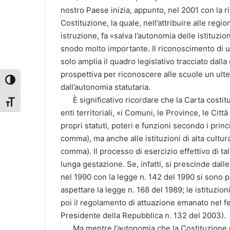
nostro Paese inizia, appunto, nel 2001 con la ri
Costituzione, la quale, nell’attribuire alle regi
istruzione, fa «salva l’autonomia delle istituzion
snodo molto importante. Il riconoscimento di u
solo amplia il quadro legislativo tracciato dalla
prospettiva per riconoscere alle scuole un ulte
Attiva/disattiva alto contrasto
dall’autonomia statutaria.
È significativo ricordare che la Carta costitu
Attiva/disattiva dimensione testo
enti territoriali, «i Comuni, le Province, le Ci
propri statuti, poteri e funzioni secondo i princ
comma), ma anche alle istituzioni di alta cultur
comma). Il processo di esercizio effettivo di t
lunga gestazione. Se, infatti, si prescinde dalle
nel 1990 con la legge n. 142 del 1990 si sono p
aspettare la legge n. 168 del 1989; le istituzion
poi il regolamento di attuazione emanato nel f
Presidente della Repubblica n. 132 del 2003).
Ma mentre l’autonomia che la Costituzione rico