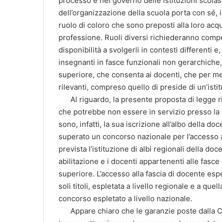
processo e nel governo delle istituzioni scolas
dell’organizzazione della scuola porta con sé, i
ruolo di coloro che sono preposti alla loro acqui
professione. Ruoli diversi richiederanno compet
disponibilità a svolgerli in contesti differenti 
insegnanti in fasce funzionali non gerarchiche
superiore, che consenta ai docenti, che per mer
rilevanti, compreso quello di preside di un’isti
Al riguardo, la presente proposta di legge ri
che potrebbe non essere in servizio presso la 
sono, infatti, la sua iscrizione all’albo della d
superato un concorso nazionale per l’accesso a
prevista l’istituzione di albi regionali della do
abilitazione e i docenti appartenenti alle fas
superiore. L’accesso alla fascia di docente es
soli titoli, espletata a livello regionale e a qu
concorso espletato a livello nazionale.
Appare chiaro che le garanzie poste dalla C