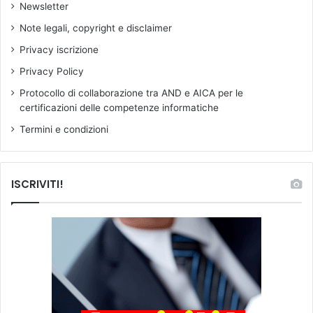
Newsletter
e
o
Note legali, copyright e disclaimer
r
Privacy iscrizione
g
a
Privacy Policy
n
Protocollo di collaborazione tra AND e AICA per le
i
certificazioni delle competenze informatiche
z
z
Termini e condizioni
a
z
i
ISCRIVITI!
o
n
i
s
c
o
l
a
s