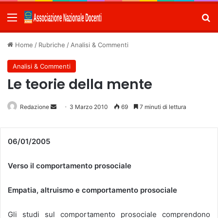
Menu
C
Home
/
Rubriche
/
Analisi & Commenti
Analisi & Commenti
Le teorie della mente
Redazione
Invia
3 Marzo 2010
69
7 minuti di lettura
un'email
06/01/2005
Verso il comportamento prosociale
Empatia, altruismo e comportamento prosociale
Gli studi sul comportamento prosociale comprendono