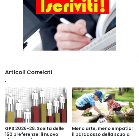
t
i
c
h
e
Articoli Correlati
GPS 2026-28. Scelta delle
Meno arte, meno empatia:
150 preferenze: il nuovo
il paradosso della scuola