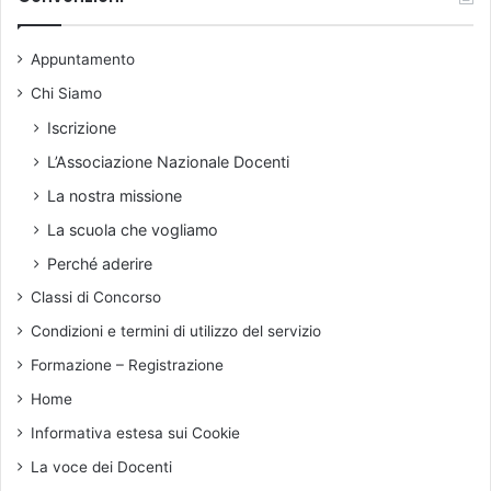
a
v
,
i
s
Appuntamento
o
c
Chi Siamo
e
l
Iscrizione
t
L’Associazione Nazionale Docenti
a
s
La nostra missione
t
La scuola che vogliamo
r
a
Perché aderire
t
Classi di Concorso
e
g
Condizioni e termini di utilizzo del servizio
i
Formazione – Registrazione
c
a
Home
n
Informativa estesa sui Cookie
e
l
La voce dei Docenti
l