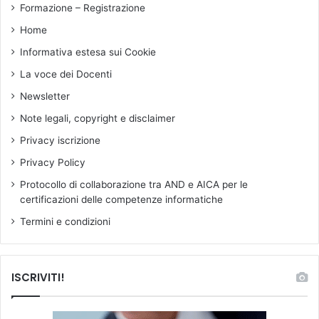
Formazione – Registrazione
a
t
Home
a
Informativa estesa sui Cookie
l
a
La voce dei Docenti
d
Newsletter
i
g
Note legali, copyright e disclaimer
n
Privacy iscrizione
i
t
Privacy Policy
à
Protocollo di collaborazione tra AND e AICA per le
d
certificazioni delle competenze informatiche
e
l
Termini e condizioni
l
a
s
ISCRIVITI!
c
u
o