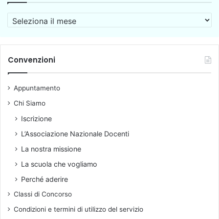
l
d
b
e
A
u
l
r
o
2
c
n
0
h
s
1
i
Convenzioni
e
6
v
n
,
i
s
a
Appuntamento
o
o
n
Chi Siamo
c
o
Iscrizione
r
L’Associazione Nazionale Docenti
a
m
La nostra missione
o
La scuola che vogliamo
r
t
Perché aderire
i
Classi di Concorso
f
i
Condizioni e termini di utilizzo del servizio
c