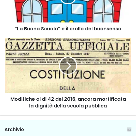
o
n
a
S
“La Buona Scuola” e il crollo del buonsenso
c
u
o
M
l
o
a
d
”
i
e
f
i
i
l
c
c
h
r
e
Modifiche al dl 42 del 2016, ancora mortificata
o
a
l
la dignità della scuola pubblica
l
l
d
o
l
d
4
Archivio
e
2