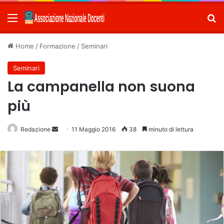
Menu
C
Home
/
Formazione
/
Seminari
Seminari
La campanella non suona
più
Redazione
Invia
11 Maggio 2016
38
minuto di lettura
un'email