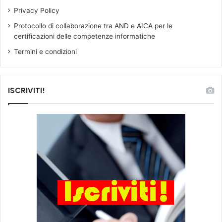
t
Privacy Policy
u
Protocollo di collaborazione tra AND e AICA per le
d
certificazioni delle competenze informatiche
e
n
Termini e condizioni
t
i
ISCRIVITI!