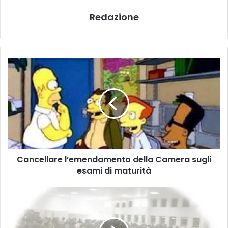
Redazione
C
a
n
c
e
l
l
a
r
Cancellare l’emendamento della Camera sugli
e
esami di maturità
l
’
e
B
m
i
e
s
n
o