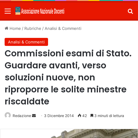
Menu
C
Home
/
Rubriche
/
Analisi & Commenti
Analisi & Commenti
Commissioni esami di Stato.
Guardare avanti, verso
soluzioni nuove, non
riproporre le solite minestre
riscaldate
Redazione
Invia
3 Dicembre 2014
42
3 minuti di lettura
un'email