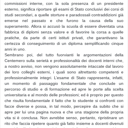
commissioni interne, con la sola presenza di un presidente
esterno, significa riportare gli esami di Stato conclusivi dei corsi di
studi secondari, a quelle storture e paradossali contraddizioni già
emerse nel passato e che furono la causa della suo
superamento. Allora si accusò la scuola di essere diventata una
fabbrica di diplomi senza valore e di favorire la corsa a quelle
pratiche, da parte di certi istituti privati, che garantivano la
certezza di conseguimento di un diploma semplificando cinque
anni in uno.
Sembrano poi, del tutto fuorvianti le argomentazioni della
Centemero sulla serietà e professionalità dei docenti interni che,
a nostro avviso, non vengono assolutamente intaccate dal lavoro
dei loro colleghi esterni, i quali sono altrettanto competenti e
professionalmente integri. L’esame di Stato rappresenta, infatti,
un momento di passaggio fondamentale che conclude un
percorso di studio e di formazione ed apre le porte alla scelta
universitaria e al mondo delle professioni; ed è proprio per questo
che risulta fondamentale il fatto che lo studente si confronti con
facce diverse e possa, in tal modo, percepire da subito che si
apre per lui una pagina nuova e che una stagione della propria
vita si è conclusa. Non avrebbe senso, pertanto, ripristinare un
rito che faccia ripetere quanto già fatto insieme a docenti divenuti