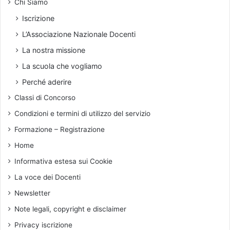
l
Chi Siamo
s
i
e
Iscrizione
e
r
L’Associazione Nazionale Docenti
s
i
a
a
La nostra missione
m
m
La scuola che vogliamo
i
e
d
n
Perché aderire
i
t
Classi di Concorso
m
e
a
l
Condizioni e termini di utilizzo del servizio
t
e
Formazione – Registrazione
u
v
r
o
Home
i
c
Informativa estesa sui Cookie
t
i
à
d
La voce dei Docenti
e
Newsletter
g
l
Note legali, copyright e disclaimer
i
Privacy iscrizione
s