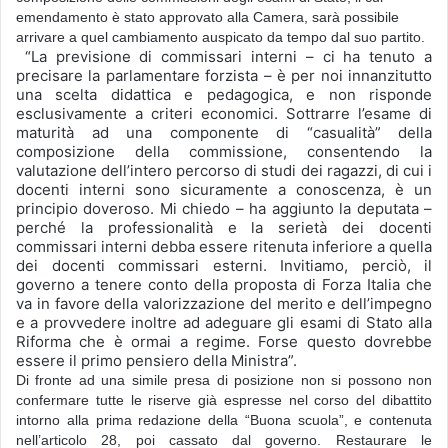
emendamento è stato approvato alla Camera, sarà possibile
arrivare a quel cambiamento auspicato da tempo dal suo partito.
“La previsione di commissari interni – ci ha tenuto a
precisare la parlamentare forzista – è per noi innanzitutto
una scelta didattica e pedagogica, e non risponde
esclusivamente a criteri economici. Sottrarre l’esame di
maturità ad una componente di “casualità” della
composizione della commissione, consentendo la
valutazione dell’intero percorso di studi dei ragazzi, di cui i
docenti interni sono sicuramente a conoscenza, è un
principio doveroso. Mi chiedo – ha aggiunto la deputata –
perché la professionalità e la serietà dei docenti
commissari interni debba essere ritenuta inferiore a quella
dei docenti commissari esterni. Invitiamo, perciò, il
governo a tenere conto della proposta di Forza Italia che
va in favore della valorizzazione del merito e dell’impegno
e a provvedere inoltre ad adeguare gli esami di Stato alla
Riforma che è ormai a regime. Forse questo dovrebbe
essere il primo pensiero della Ministra”.
Di fronte ad una simile presa di posizione non si possono non
confermare tutte le riserve già espresse nel corso del dibattito
intorno alla prima redazione della “Buona scuola”, e contenuta
nell’articolo 28, poi cassato dal governo. Restaurare le