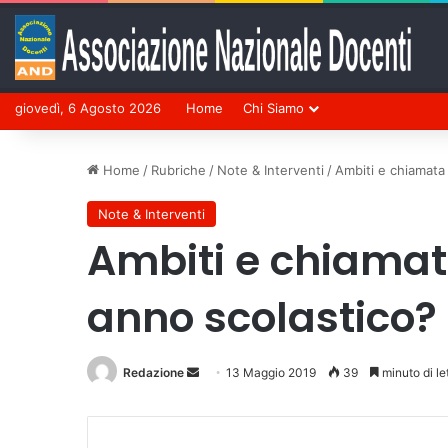
giovedì, 6 Agosto 2026
Home
Chi Siamo
Home
/
Rubriche
/
Note & Interventi
/
Ambiti e chiamata 
Note & Interventi
Ambiti e chiamata
anno scolastico?
Redazione
Invia
13 Maggio 2019
39
minuto di le
un'email