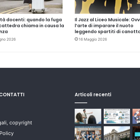
c
i
m
ità docenti: quando la fuga
Il Jazz al Liceo Musicale: Ov
e
cattedra chiama in causa la
l’arte di imparare il nuoto
n
enza
leggendo spartiti di canott
t
gno 2026
16 Maggio 2026
o
a
i
f
i
n
i
g
i
 CONTATTI
Articoli recenti
u
r
i
d
ali, copyright
i
Policy
c
i