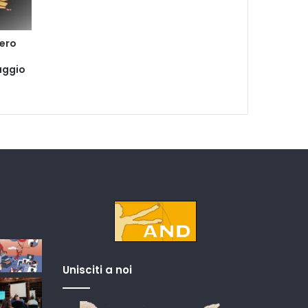
vero
aggio
Unisciti a noi