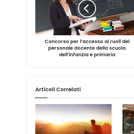
c
o
r
s
o
p
Concorso per l’accesso ai ruoli del
e
personale docente della scuola
r
l
dell’infanzia e primaria
’
a
c
c
e
Articoli Correlati
s
s
o
a
i
r
u