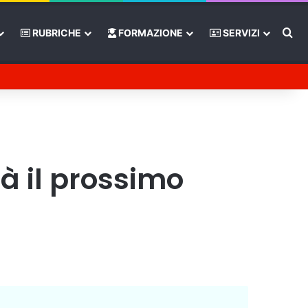
Ce
RUBRICHE
FORMAZIONE
SERVIZI
Tube
rra laterale
à il prossimo