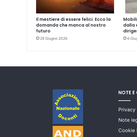
o
l
i
Il mestiere di essere felici. Ecco la
Mobil
d
domanda che manca al nostro
dalla 
e
futuro
dirig
l
29 Giugno 2026
6 Giu
p
e
r
s
o
n
a
l
e
NOTE E
d
o
Privacy
c
e
Note leg
n
Cookie 
t
e