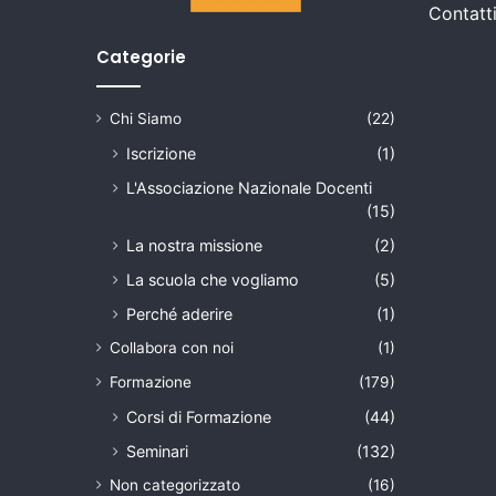
Contatt
d
e
Categorie
l
l
a
Chi Siamo
(22)
s
Iscrizione
(1)
c
u
L'Associazione Nazionale Docenti
o
(15)
l
La nostra missione
(2)
a
d
La scuola che vogliamo
(5)
e
Perché aderire
(1)
l
l
Collabora con noi
(1)
’
Formazione
(179)
i
n
Corsi di Formazione
(44)
f
Seminari
(132)
a
Non categorizzato
(16)
n