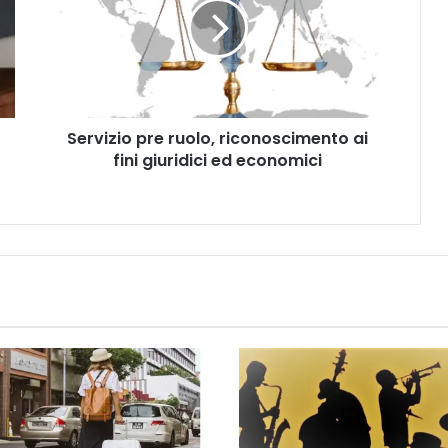
v
i
z
i
o
p
Servizio pre ruolo, riconoscimento ai
r
fini giuridici ed economici
e
r
u
o
l
o
,
r
i
c
o
n
o
s