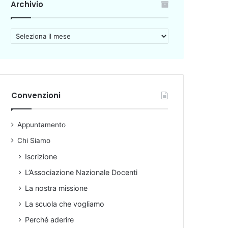
Archivio
A
r
c
h
i
v
Convenzioni
i
o
Appuntamento
Chi Siamo
Iscrizione
L’Associazione Nazionale Docenti
La nostra missione
La scuola che vogliamo
Perché aderire