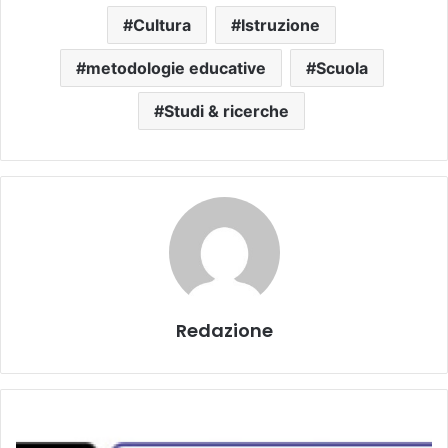
Cultura
Istruzione
metodologie educative
Scuola
Studi & ricerche
Redazione
S
t