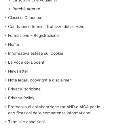
i
m
i
Perché aderire
e
l
Classi di Concorso
n
r
t
e
Condizioni e termini di utilizzo del servizio
a
g
Formazione – Registrazione
n
o
o
l
Home
m
a
Informativa estesa sui Cookie
e
m
n
e
La voce dei Docenti
t
n
Newsletter
r
t
e
o
Note legali, copyright e disclaimer
i
p
Privacy iscrizione
n
e
I
r
Privacy Policy
t
8
Protocollo di collaborazione tra AND e AICA per le
a
p
certificazioni delle competenze informatiche
l
e
i
r
Termini e condizioni
a
m