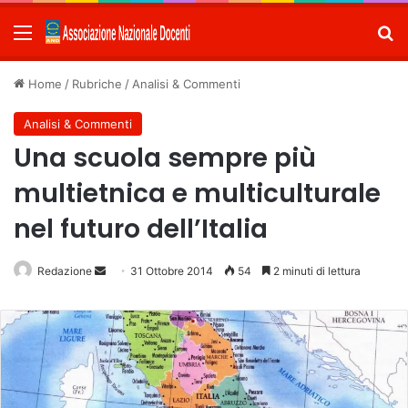
Menu
C
Home
/
Rubriche
/
Analisi & Commenti
Analisi & Commenti
Una scuola sempre più
multietnica e multiculturale
nel futuro dell’Italia
Redazione
Invia
31 Ottobre 2014
54
2 minuti di lettura
un'email