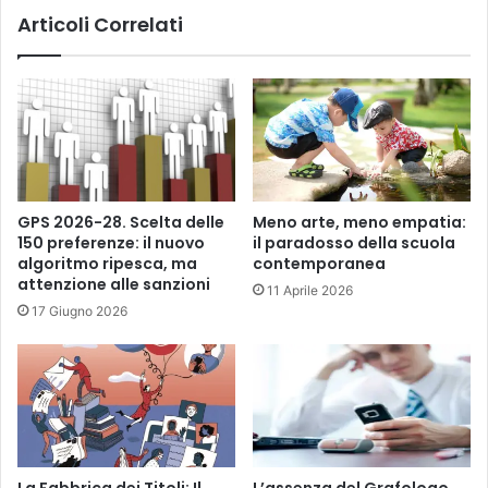
i
Articoli Correlati
GPS 2026-28. Scelta delle
Meno arte, meno empatia:
150 preferenze: il nuovo
il paradosso della scuola
algoritmo ripesca, ma
contemporanea
attenzione alle sanzioni
11 Aprile 2026
17 Giugno 2026
La Fabbrica dei Titoli: Il
L’assenza del Grafologo