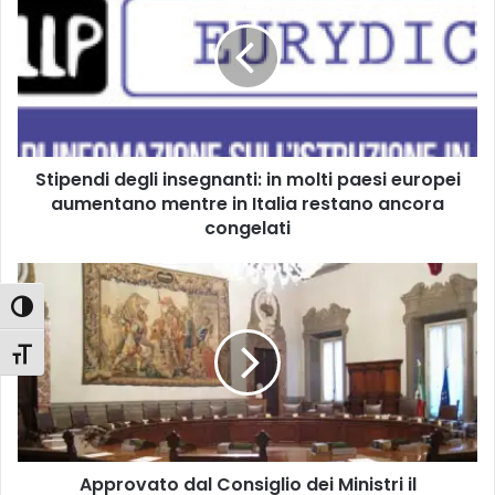
i
p
e
n
d
i
d
Stipendi degli insegnanti: in molti paesi europei
e
aumentano mentre in Italia restano ancora
g
l
congelati
i
i
A
n
p
Attiva/disattiva alto contrasto
s
p
e
r
Attiva/disattiva dimensione testo
g
o
n
v
a
a
n
t
t
o
i
Approvato dal Consiglio dei Ministri il
d