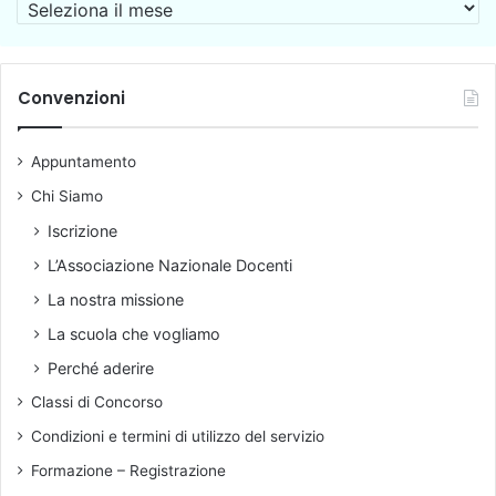
A
r
c
h
i
Convenzioni
v
i
Appuntamento
o
Chi Siamo
Iscrizione
L’Associazione Nazionale Docenti
La nostra missione
La scuola che vogliamo
Perché aderire
Classi di Concorso
Condizioni e termini di utilizzo del servizio
Formazione – Registrazione