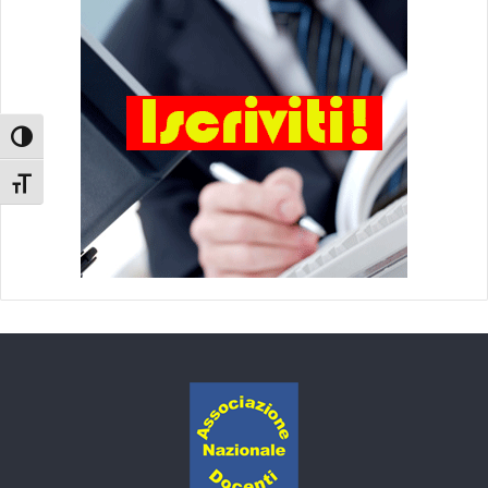
Attiva/disattiva alto contrasto
Attiva/disattiva dimensione testo