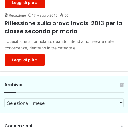
Leggi di più »
Redazione
17 Maggio 2013
50
Riflessione sulla prova Invalsi 2013 per la
classe seconda primaria
I quesiti che si formulano, quando intendiamo rilevare date
conoscenze, rientrano in tre categorie:
Leggi di più »
Archivio
A
r
c
h
i
Convenzioni