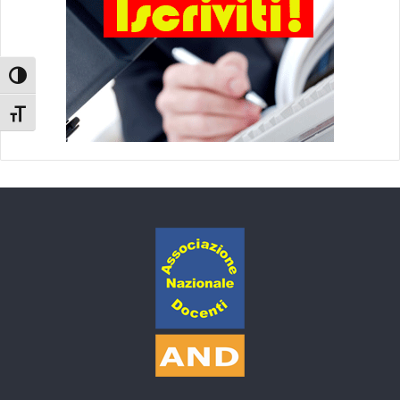
Attiva/disattiva alto contrasto
Attiva/disattiva dimensione testo