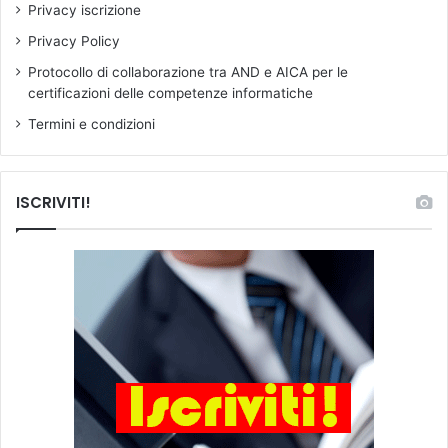
Privacy iscrizione
i
t
Privacy Policy
i
Protocollo di collaborazione tra AND e AICA per le
c
certificazioni delle competenze informatiche
a
d
Termini e condizioni
e
l
f
ISCRIVITI!
i
n
a
n
z
i
a
m
e
n
t
o