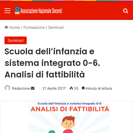
Menu
C
Home
/
Formazione
/
Seminari
Seminari
Scuola dell’infanzia e
sistema integrato 0-6.
Analisi di fattibilità
Redazione
Invia
21 Aprile 2017
35
minuto di lettura
un'email