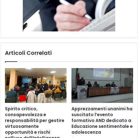
u
n
i
v
e
r
s
i
Articoli Correlati
t
a
r
i
o
?
Spirito critico,
Apprezzamenti unanimi ha
consapevolezza e
suscitato l’evento
responsabilità per gestire
formativo AND dedicato a
virtuosamente
Educazione sentimentale e
opportunità e rischi
adolescenza
nell’uso dell’Intelligenza