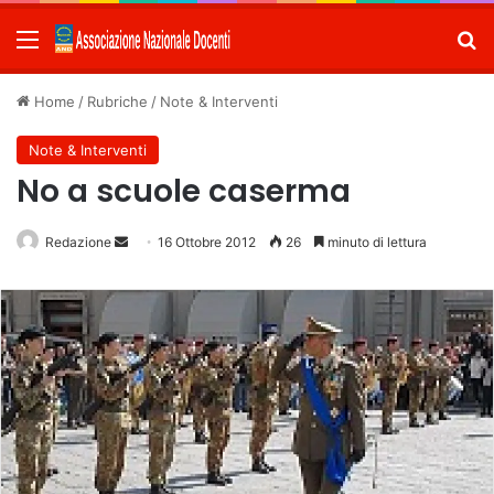
Menu
C
Home
/
Rubriche
/
Note & Interventi
Note & Interventi
No a scuole caserma
Redazione
Invia
16 Ottobre 2012
26
minuto di lettura
un'email